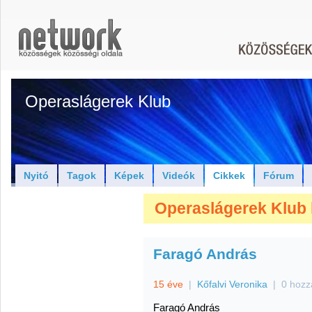
Operaslágerek Klub
Nyitó
Tagok
Képek
Videók
Cikkek
Fórum
Operaslágerek Klub 
Faragó András
15 éve
|
Kőfalvi Veronika
|
0 hozz
Faragó András