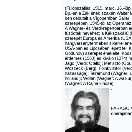
(Fülöpszállás, 1919. márc. 16.–Bp. 
Bp.-en a Zak ének szakán Walter Ma
ben debütált a Vígoperában Salieri
szerepében. 1949-től az Operaház 
A Wagner- és Verdi-repertoárban e
fűződtek nevéhez; a Kékszakállú (
szerepét Európa és Amerika (USA
hangversenytermében sikerrel ének
USA-ban és Lipcsében lépett fel, 
Godunov) szerepét énekelte. Kossut
érdemes (1969) és kiváló (1974) mű
Jago (Verdi: Otello); Mefisztó (Gou
Wozzeck (Berg); Főinkvizítor (Verd
házassága); Telramund (Wagner: Lo
hollandi); Wotan (Wagner: A walkür)
(Wagner: A Rajna kincse)
.
FARAGÓ AN
operájába