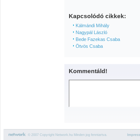
Kapcsolódó cikkek:
Kálmándi Mihály
Nagypál László
Bede Fazekas Csaba
Ötvös Csaba
Kommentáld!
© 2007 Copyright Network.hu Minden jog fenntartva.
Impres