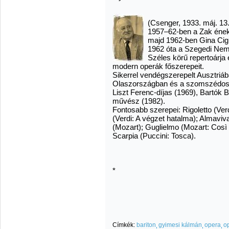
(Csenger, 1933. máj. 13.
1957–62-ben a Zak ének
majd 1962-ben Gina Ci
1962 óta a Szegedi Ne
Széles körű repertoárja 
modern operák főszerepeit.
Sikerrel vendégszerepelt Ausztri
Olaszországban és a szomszédos
Liszt Ferenc-díjas (1969), Bartók 
művész (1982).
Fontosabb szerepei: Rigoletto (Verd
(Verdi: A végzet hatalma); Almavi
(Mozart); Guglielmo (Mozart: Così f
Scarpia (Puccini: Tosca).
*
Címkék:
bariton
gyimesi kálmán
opera
o