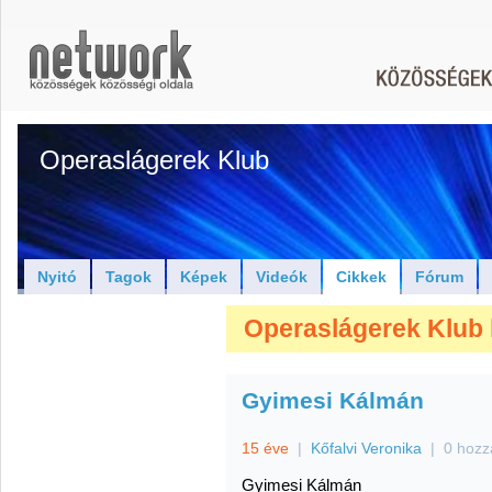
Operaslágerek Klub
Nyitó
Tagok
Képek
Videók
Cikkek
Fórum
Operaslágerek Klub 
Gyimesi Kálmán
15 éve
|
Kőfalvi Veronika
|
0 hozz
Gyimesi Kálmán