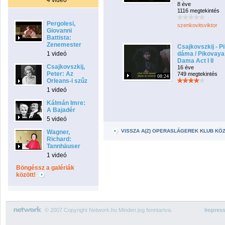
4 videó
8 éve
1116 megtekintés
Pergolesi,
szenkovitsviktor
Giovanni
Battista:
Zenemester
Csajkovszkij - P
1 videó
dáma / Pikovaya
Dama Act I II
Csajkovszkij,
16 éve
Peter: Az
749 megtekintés
08:24
Orleans-i szűz
1 videó
Kálmán Imre:
A Bajadér
5 videó
VISSZA A(Z) OPERASLÁGEREK KLUB KÖ
Wagner,
Richard:
Tannhäuser
1 videó
Böngéssz a galériák
között!
© 2007 Copyright Network.hu Minden jog fenntartva.
Impres