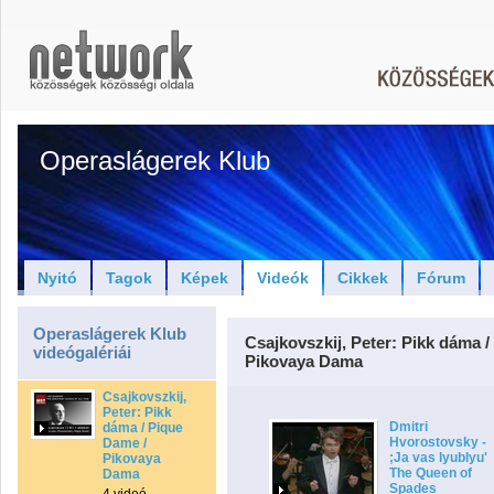
Operaslágerek Klub
Nyitó
Tagok
Képek
Videók
Cikkek
Fórum
Operaslágerek Klub
Csajkovszkij, Peter: Pikk dáma 
videógalériái
Pikovaya Dama
Csajkovszkij,
Peter: Pikk
Dmitri
dáma / Pique
Hvorostovsky -
Dame /
;Ja vas lyublyu'
Pikovaya
The Queen of
Dama
Spades