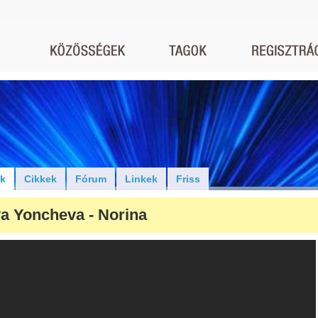
ók
Cikkek
Fórum
Linkek
Friss
a Yoncheva - Norina