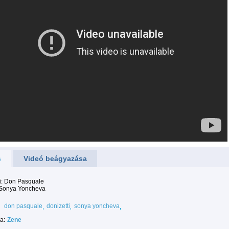
s
Videó beágyazása
i: Don Pasquale
 Sonya Yoncheva
don pasquale
donizetti
sonya yoncheva
a:
Zene