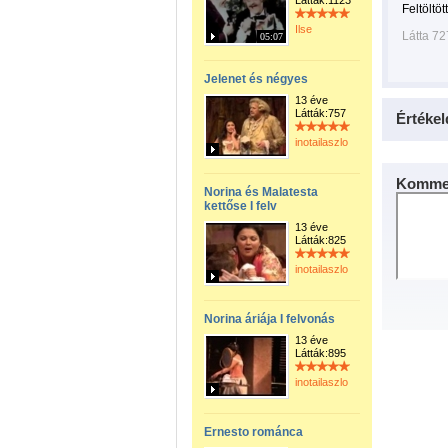
Látták:1123
Feltöltöt
Ilse
Látta 72
05:07
Jelenet és négyes
13 éve
Látták:757
Értékel
inotailaszlo
Kommen
Norina és Malatesta
kettőse I felv
13 éve
Látták:825
inotailaszlo
Norina áriája I felvonás
13 éve
Látták:895
inotailaszlo
Ernesto románca