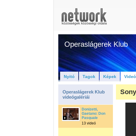
Operaslágerek Klub
Nyitó
Tagok
Képek
Vide
Sony
Operaslágerek Klub
videógalériái
Donizetti,
Gaetano: Don
Pasquale
13 videó