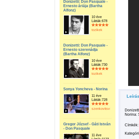
Donizetti: Don Pasquale -
Ernesto áriája (Bartha
Alfonz)
10 éve
Látták:678
tozikek
Donizetti: Don Pasquale -
Ernesto szerenádja
(Bartha Alfonz)
10 éve
Látták:730
tozikek
Sonya Yoncheva - Norina
11 éve
Leírá
Látták:728
szenkovitsviktor
Donizett
Norina:
Gregor József - Gáti István
Címkék:
- Don Pasquale
Kategóri
11 éve