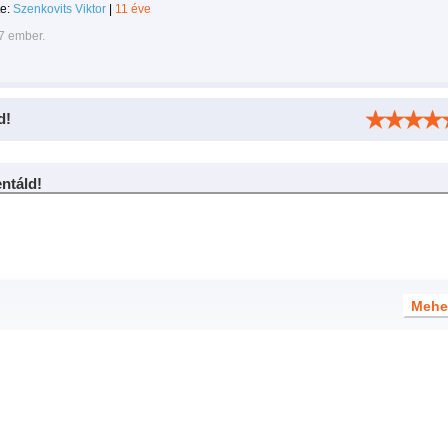
te:
Szenkovits Viktor
|
11 éve
7 ember.
d!
táld!