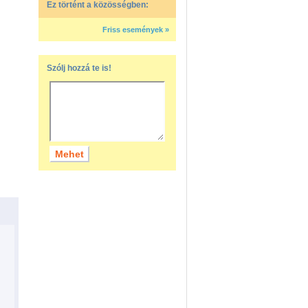
Ez történt a közösségben:
Friss események »
Szólj hozzá te is!