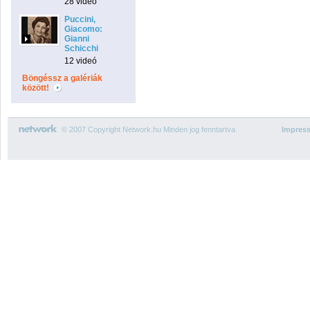
28 videó
Puccini,
Giacomo:
Gianni
Schicchi
12 videó
Böngéssz a galériák
között!
© 2007 Copyright Network.hu Minden jog fenntartva.
Impres