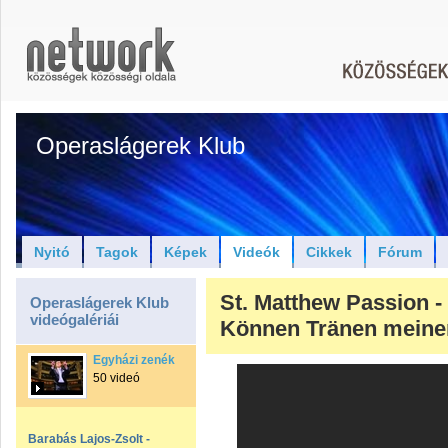
Operaslágerek Klub
Nyitó
Tagok
Képek
Videók
Cikkek
Fórum
St. Matthew Passion -
Operaslágerek Klub
videógalériái
Können Tränen meine
Egyházi zenék
50 videó
Barabás Lajos-Zsolt -