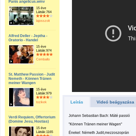
Panis angelicus.wmv
15 éve
Látták:764
lajosszolt
Alfred Deller - Jeptha -
Oratorio - Handel
15 éve
Látták:974
Cemballo
St. Matthew Passion - Judit
Nemeth - Können Tränen
meiner Wangen
15 éve
Látták:979
Leírás
Videó beágyazása
tozikek
Johann Sebastian Bach: Máté passió
Verdi Requiem, Offertorium
(Domine Jesu, Hostias)
"Können Tränen meiner Wagen"
15 éve
Látták:1165
Énekel: Németh Judit,mezzoszoprán