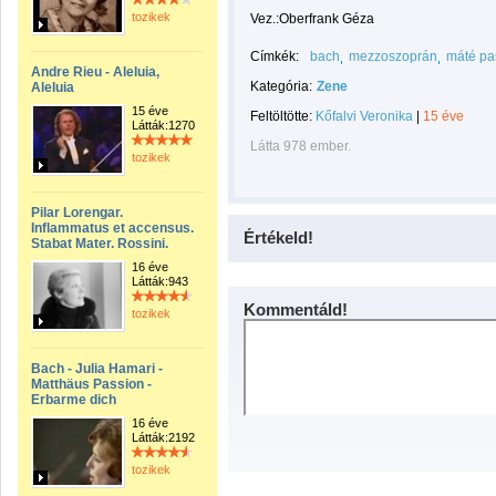
tozikek
Vez.:Oberfrank Géza
Címkék:
bach
mezzoszoprán
máté pa
Andre Rieu - Aleluia,
Kategória:
Zene
Aleluia
15 éve
Feltöltötte:
Kőfalvi Veronika
|
15 éve
Látták:1270
Látta 978 ember.
tozikek
Pilar Lorengar.
Inflammatus et accensus.
Értékeld!
Stabat Mater. Rossini.
16 éve
Látták:943
Kommentáld!
tozikek
Bach - Julia Hamari -
Matthäus Passion -
Erbarme dich
16 éve
Látták:2192
tozikek