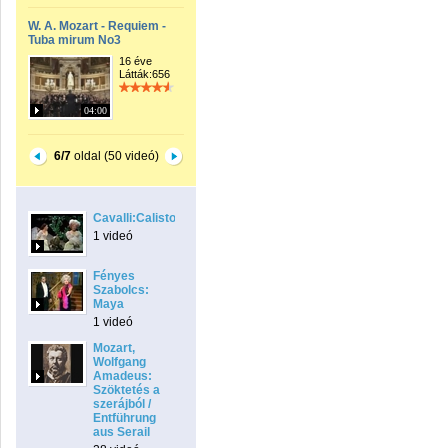
W. A. Mozart - Requiem -
Tuba mirum No3
16 éve
Látták:656
04:00
6/7
oldal (50 videó)
Cavalli:Calisto
1 videó
Fényes
Szabolcs:
Maya
1 videó
Mozart,
Wolfgang
Amadeus:
Szöktetés a
szerájból /
Entführung
aus Serail