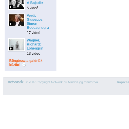
A Bajadér
5 videó
Verdi,
Giuseppe:
Simon
Boccagnegra
17 videó
Wagner,
Richard:
Lohengrin
13 videó
Böngéssz a galériák
között!
© 2007 Copyright Network.hu Minden jog fenntartva.
Impres