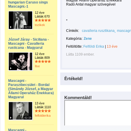
Magyar Állami Operaház Énekkara
hungarian Caruso sings
Radó Antal magyar szövegével
Mascagni.-1
12 éve
Látták:670
*
tozikek
02:11
Címkék:
cavalleria rusztikana
mascagn
Kategória:
Zene
József Járay - Siciliana -
Mascagni - Cavalleria
Feltöltötte:
Felföldi Erika
|
13 éve
rusticana - Magyarul
12 éve
Látta 1109 ember.
Látták:809
Ilse
Értékeld!
Mascagni -
Parasztbecsület - Bordal
(Simándy József, a Magyar
Állami Operaház Énekkara)
Magyarul
Kommentáld!
13 éve
Látták:1110
felfoldierika
02:59
Mascagni -