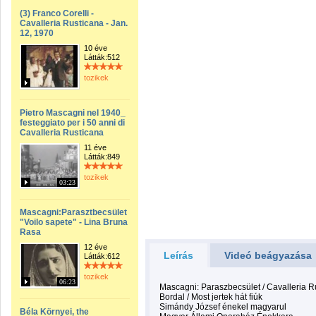
(3) Franco Corelli -
Cavalleria Rusticana - Jan.
12, 1970
10 éve
Látták:512
tozikek
Pietro Mascagni nel 1940_
festeggiato per i 50 anni di
Cavalleria Rusticana
11 éve
Látták:849
tozikek
03:23
Mascagni:Parasztbecsület
"Voilo sapete" - Lina Bruna
Rasa
12 éve
Leírás
Videó beágyazása
Látták:612
tozikek
06:23
Mascagni: Paraszbecsület / Cavalleria R
Bordal / Most jertek hát fiúk
Simándy József énekel magyarul
Béla Környei, the