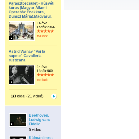
Parasztbecsület - Húsvéti
kórus (Magyar Állami
Operaház Énekkara,
Dunszt Mária).Magyarul.
14 éve
Látták:2364
tozikek
Astrid Varnay "Voi lo
sapete" Cavalleria
rusticana
14 éve
Látták:960
tozikek
1/3
oldal (21 videó)
Beethoven,
Ludwig van:
Fidelio
5 videó
Kálmán Imre: