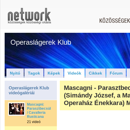
Operaslágerek Klub
Nyitó
Tagok
Képek
Videók
Cikkek
Fórum
Mascagni - Parasztbec
Operaslágerek Klub
videógalériái
(Simándy József, a M
Operaház Énekkara) 
Mascagni:
Parasztbecsület
/ Cavalleria
Rusticana
21 videó