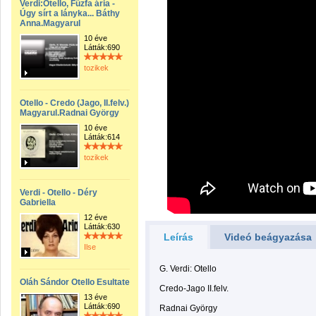
Verdi:Otello, Fűzfa ária -
Úgy sírt a lányka... Báthy
Anna.Magyarul
10 éve
Látták:690
tozikek
Otello - Credo (Jago, II.felv.)
Magyarul.Radnai György
10 éve
Látták:614
tozikek
Verdi - Otello - Déry
Gabriella
12 éve
Látták:630
Leírás
Videó beágyazása
Ilse
G. Verdi: Otello
Oláh Sándor Otello Esultate
Credo-Jago II.felv.
13 éve
Látták:690
Radnai György