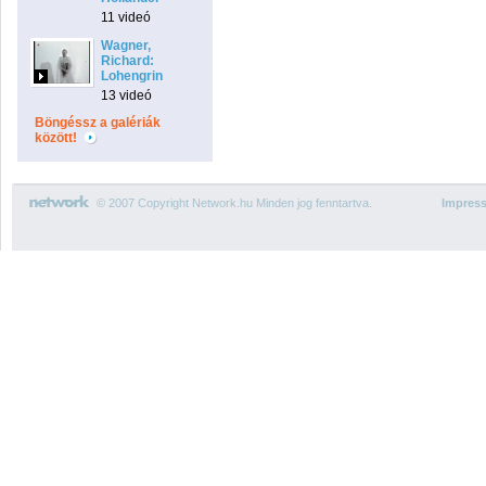
11 videó
Wagner,
Richard:
Lohengrin
13 videó
Böngéssz a galériák
között!
© 2007 Copyright Network.hu Minden jog fenntartva.
Impres