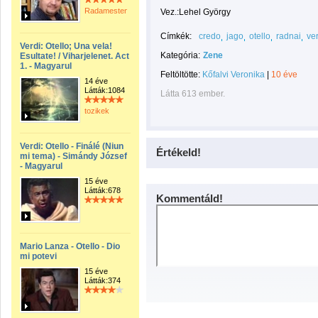
Radamestenor
Vez.:Lehel György
Címkék:
credo
jago
otello
radnai
ve
Verdi: Otello; Una vela!
Kategória:
Zene
Esultate! / Viharjelenet. Act
1. - Magyarul
Feltöltötte:
Kőfalvi Veronika
|
10 éve
14 éve
Látták:1084
Látta 613 ember.
tozikek
Verdi: Otello - Finálé (Niun
Értékeld!
mi tema) - Simándy József
- Magyarul
15 éve
Látták:678
Kommentáld!
Mario Lanza - Otello - Dio
mi potevi
15 éve
Látták:374