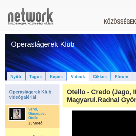
Operaslágerek Klub
Nyitó
Tagok
Képek
Videók
Cikkek
Fórum
Otello - Credo (Jago, II
Operaslágerek Klub
videógalériái
Magyarul.Radnai Gyö
Verdi,
Giuseppe:
Otello
13 videó