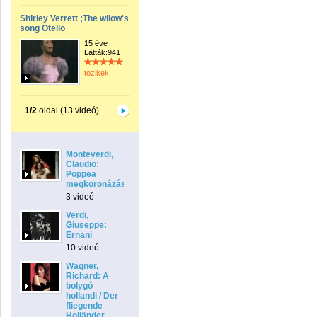
Shirley Verrett ;The wilow's
song Otello
15 éve
Látták:941
tozikek
1/2
oldal (13 videó)
Monteverdi,
Claudio:
Poppea
megkoronázása
3 videó
Verdi,
Giuseppe:
Ernani
10 videó
Wagner,
Richard: A
bolygó
hollandi / Der
fliegende
Holländer