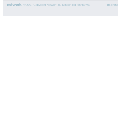
© 2007 Copyright Network.hu Minden jog fenntartva.
Impres