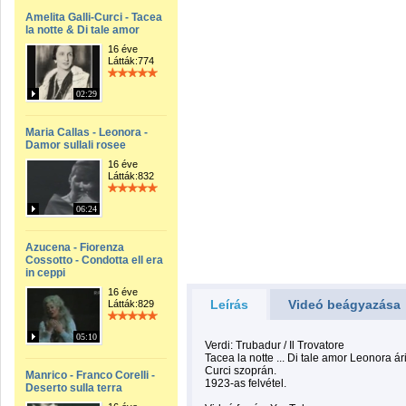
Amelita Galli-Curci - Tacea
la notte & Di tale amor
16 éve
Látták:774
02:29
Maria Callas - Leonora -
Damor sullali rosee
16 éve
Látták:832
06:24
Azucena - Fiorenza
Cossotto - Condotta ell era
in ceppi
16 éve
Leírás
Videó beágyazása
Látták:829
05:10
Verdi: Trubadur / Il Trovatore
Tacea la notte ... Di tale amor Leonora ár
Curci szoprán.
Manrico - Franco Corelli -
1923-as felvétel.
Deserto sulla terra