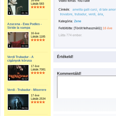
16 éve
Videó forrás: YouTube
Látták:583
Címkék:
amelita galli curci
di tale amor
01:36
trovatore
trubadur
verdi
ária
Kategória:
Zene
Azucena - Ewa Podles -
Stride la vampa
Feltöltötte:
[Törölt felhasználó]
|
16 éve
16 éve
Látta 774 ember.
Látták:1185
02:00
Értékeld!
Verdi Trubadur - A
cigányok kórusa
17 éve
Látták:7081
Kommentáld!
02:57
Verdi - Trubadur - Miserere
17 éve
Látták:2534
04:55