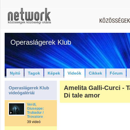
Operaslágerek Klub
Nyitó
Tagok
Képek
Videók
Cikkek
Fórum
Amelita Galli-Curci - 
Operaslágerek Klub
videógalériái
Di tale amor
Verdi,
Giuseppe:
Trubadur /
Trovatore
39 videó