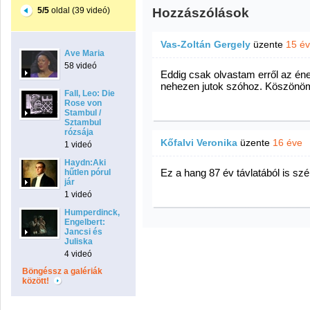
5/5
oldal (39 videó)
Hozzászólások
Vas-Zoltán Gergely
üzente
15 é
Ave Maria
58 videó
Eddig csak olvastam erről az én
nehezen jutok szóhoz. Köszönö
Fall, Leo: Die
Rose von
Stambul /
Sztambul
rózsája
Kőfalvi Veronika
üzente
16 éve
1 videó
Haydn:Aki
Ez a hang 87 év távlatából is szé
hűtlen pórul
jár
1 videó
Humperdinck,
Engelbert:
Jancsi és
Juliska
4 videó
Böngéssz a galériák
között!