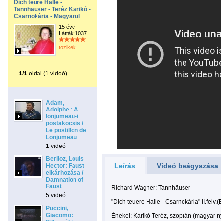
Dich teure Halle -
Tannhäuser - Teréz Karikó -
Csarnokária - Magyarul
15 éve
Látták:1037
tozikek
1/1
oldal (1 videó)
Adam,
Adolphe : A
lonjumeau-i
postakocsis /
Le postillon de
Lonjumeau
1 videó
Berlioz, Louis
Leírás
Videó beágyazása
Hector: Faust
elkárhozása /
Damnation of
Faust
Richard Wagner: Tannhäuser
5 videó
"Dich teuere Halle - Csarnokária" II.felv.
Puccini,
Giacomo:
Énekel: Karikó Teréz, szoprán (magyar n