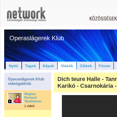
Operaslágerek Klub
Nyitó
Tagok
Képek
Videók
Cikkek
Fórum
Dich teure Halle - Tan
Operaslágerek Klub
videógalériái
Karikó - Csarnokária 
Wagner,
Richard:
Tannhäuser
1 videó