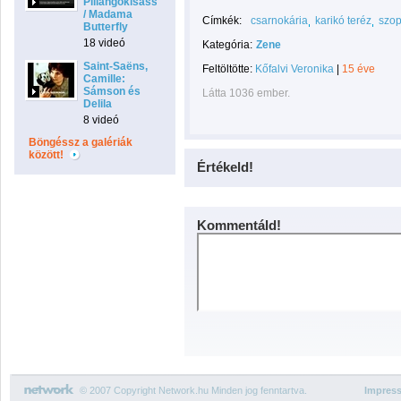
Pillangókisasszony
/ Madama
Címkék:
csarnokária
karikó teréz
szo
Butterfly
18 videó
Kategória:
Zene
Saint-Saëns,
Feltöltötte:
Kőfalvi Veronika
|
15 éve
Camille:
Sámson és
Látta 1036 ember.
Delila
8 videó
Böngéssz a galériák
között!
Értékeld!
Kommentáld!
© 2007 Copyright Network.hu Minden jog fenntartva.
Impres