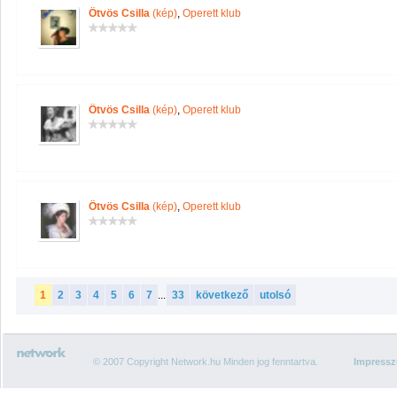
Ötvös Csilla
(kép)
,
Operett klub
Ötvös Csilla
(kép)
,
Operett klub
Ötvös Csilla
(kép)
,
Operett klub
1
2
3
4
5
6
7
...
33
következő
utolsó
© 2007 Copyright Network.hu Minden jog fenntartva.
Impress