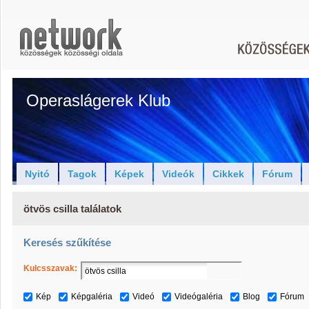
Operaslágerek Klub
Nyitó
Tagok
Képek
Videók
Cikkek
Fórum
ötvös csilla találatok
Keresés szűkítése
Kulcsszavak:
Kép
Képgaléria
Videó
Videógaléria
Blog
Fórum