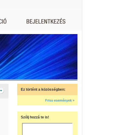
Ez történt a közösségben:
Friss események »
Szólj hozzá te is!