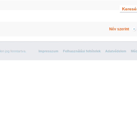
Név szerint
n jog fenntartva.
Impresszum
Felhasználási feltételek
Adatvédelem
Méd