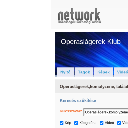
Operaslágerek Klub
Nyitó
Tagok
Képek
Vide
Operaslágerek,komolyzene, talála
Keresés szűkítése
Kulcsszavak:
Kép
Képgaléria
Videó
Vid