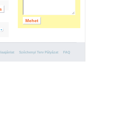
iaajánlat
Széchenyi Terv Pályázat
FAQ