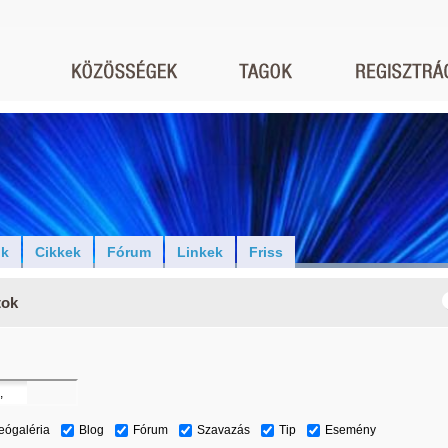
ók
Cikkek
Fórum
Linkek
Friss
tok
eógaléria
Blog
Fórum
Szavazás
Tip
Esemény