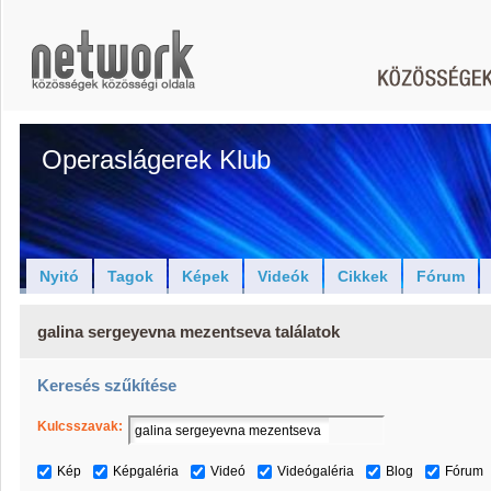
Operaslágerek Klub
Nyitó
Tagok
Képek
Videók
Cikkek
Fórum
galina sergeyevna mezentseva találatok
Keresés szűkítése
Kulcsszavak:
Kép
Képgaléria
Videó
Videógaléria
Blog
Fórum