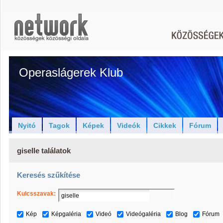
Operaslágerek Klub
Nyitó
Tagok
Képek
Videók
Cikkek
Fórum
giselle találatok
Keresés szűkítése
Kulcsszavak:
Kép
Képgaléria
Videó
Videógaléria
Blog
Fórum