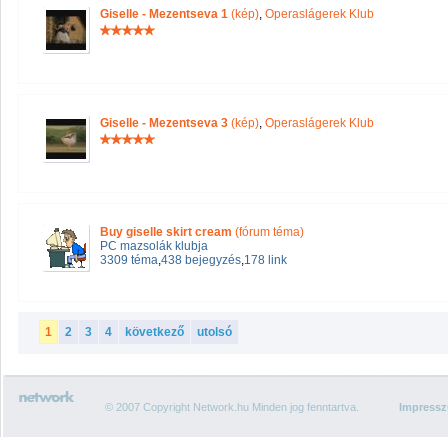
Giselle - Mezentseva 1
(kép)
,
Operaslágerek Klub
Giselle - Mezentseva 3
(kép)
,
Operaslágerek Klub
Buy giselle skirt cream
(fórum téma)
PC mazsolák klubja
3309 téma
,
438 bejegyzés
,
178 link
1
2
3
4
következő
utolsó
© 2007 Copyright Network.hu Minden jog fenntartva.
Impress