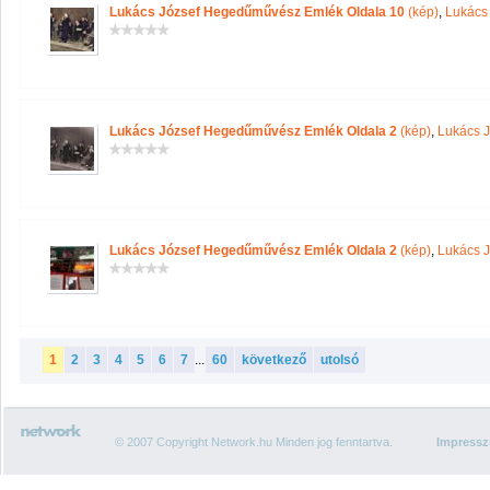
Lukács József Hegedűművész Emlék Oldala 10
(kép)
,
Lukács
Lukács József Hegedűművész Emlék Oldala 2
(kép)
,
Lukács 
Lukács József Hegedűművész Emlék Oldala 2
(kép)
,
Lukács 
1
2
3
4
5
6
7
...
60
következő
utolsó
© 2007 Copyright Network.hu Minden jog fenntartva.
Impress