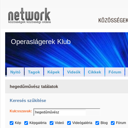
Operaslágerek Klub
Nyitó
Tagok
Képek
Videók
Cikkek
Fórum
hegedűművész találatok
Keresés szűkítése
Kulcsszavak:
Kép
Képgaléria
Videó
Videógaléria
Blog
Fórum