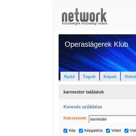
Operaslágerek Klub
Nyitó
Tagok
Képek
Vide
karmester találatok
Keresés szűkítése
Kulcsszavak:
Kép
Képgaléria
Videó
Vid