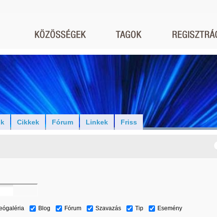
ók
Cikkek
Fórum
Linkek
Friss
eógaléria
Blog
Fórum
Szavazás
Tip
Esemény