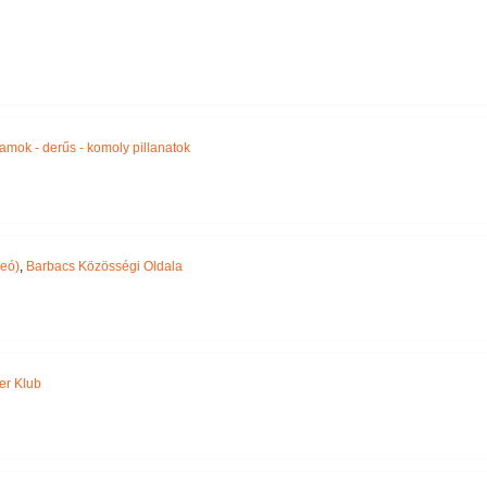
llamok - derűs - komoly pillanatok
deó)
,
Barbacs Közösségi Oldala
er Klub