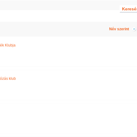
Név szerint
ék Klubja
tózás klub