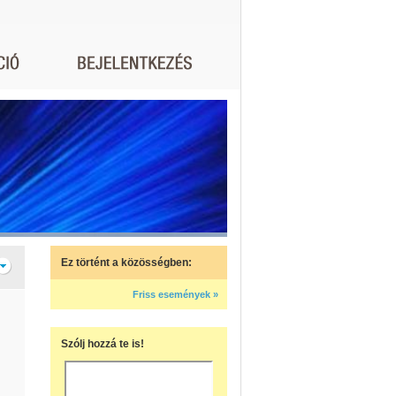
Ez történt a közösségben:
Friss események »
Szólj hozzá te is!