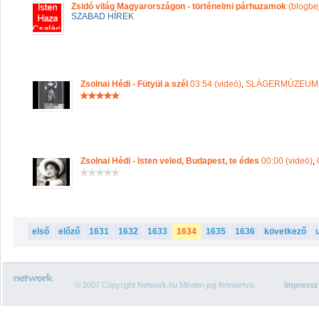
Zsidó világ Magyarországon - történelmi párhuzamok
(blogbe
SZABAD HÍREK
Zsolnai Hédi - Fütyül a szél
03:54 (videó)
,
SLÁGERMÚZEUM
Zsolnai Hédi - Isten veled, Budapest, te édes
00:00 (videó)
,
első
előző
1631
1632
1633
1634
1635
1636
következő
© 2007 Copyright Network.hu Minden jog fenntartva.
Impress