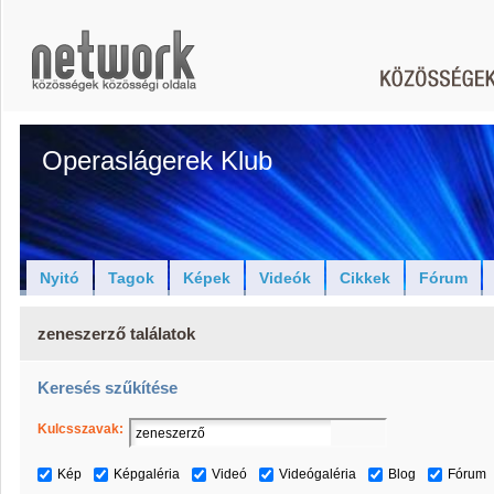
Operaslágerek Klub
Nyitó
Tagok
Képek
Videók
Cikkek
Fórum
zeneszerző találatok
Keresés szűkítése
Kulcsszavak:
Kép
Képgaléria
Videó
Videógaléria
Blog
Fórum