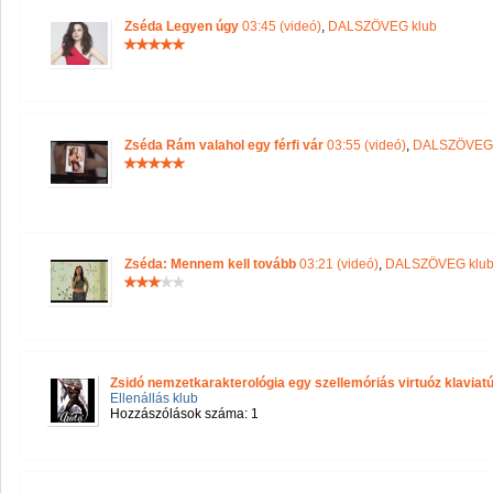
Zséda Legyen úgy
03:45 (videó)
,
DALSZÖVEG klub
Zséda Rám valahol egy férfi vár
03:55 (videó)
,
DALSZÖVEG 
Zséda: Mennem kell tovább
03:21 (videó)
,
DALSZÖVEG klu
Zsidó nemzetkarakterológia egy szellemóriás virtuóz klaviatú
Ellenállás klub
Hozzászólások száma: 1