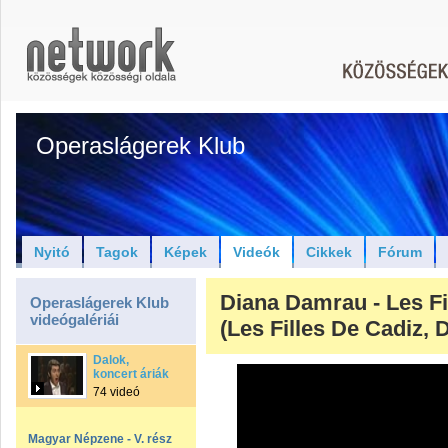
Operaslágerek Klub
Nyitó
Tagok
Képek
Videók
Cikkek
Fórum
Diana Damrau - Les Fi
Operaslágerek Klub
videógalériái
(Les Filles De Cadiz, 
Dalok,
koncert áriák
74 videó
Magyar Népzene - V. rész