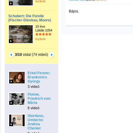
tozikek
Bájos.
Schubert: Die Forelle
(Fischer-Dieskau, Moore)
10 éve
Látták:1054
tozikek
3/10
oldal (74 videó)
Erkel Ferenc:
Brankovics
György
3 videó
Flotow,
Friedrich von:
Márta
6 videó
Giordano,
Umberto:
Andrea
Chenier