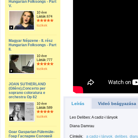
Hungarian Folksongs - Part
V.
10 éve
Látták:674
tozikek
Magyar Népzene - II. rész
Hungarian Folksongs - Part
II.
10 éve
Látták:777
tozikek
JOAN SUTHERLAND
(Glière),Concerto per
soprano coloratura e
orchestra Op 82
Leírás
Videó beágyazása
10 éve
Látták:589
tozikek
Leo Delibes: A cadiz-i lányok
Diana Damrau
Goar Gasparian Fülemüle-
Гоар Гаспарян Соловей
Címkék:
a cadiz-i lányok
delibes
dian