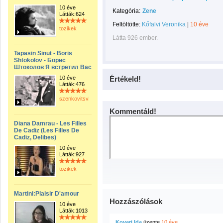
10 éve
Kategória:
Zene
Látták:624
Feltöltötte:
Kőfalvi Veronika
|
10 éve
tozikek
Látta 926 ember.
Tapasin Sinut - Boris
Shtokolov - Борис
Штоколов Я встретил Вас
10 éve
Értékeld!
Látták:476
szenkovitsviktor
Kommentáld!
Diana Damrau - Les Filles
De Cadiz (Les Filles De
Cadiz, Delibes)
10 éve
Látták:927
tozikek
Martini:Plaisir D'amour
Hozzászólások
10 éve
Látták:1013
Kovari Ida
üzente
10 éve