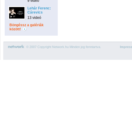
9 videó
Lehár Ferenc:
Cárevics
13 videó
Böngéssz a galériák
között!
© 2007 Copyright Network.hu Minden jog fenntartva.
Impres