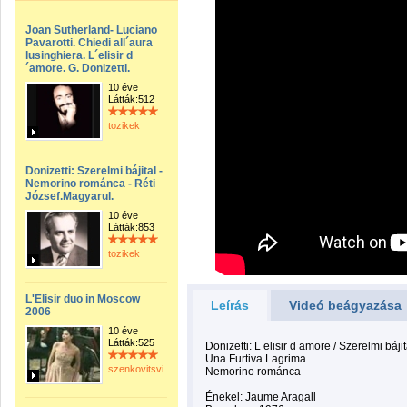
Joan Sutherland- Luciano
Pavarotti. Chiedi all´aura
lusinghiera. L´elisir d
´amore. G. Donizetti.
10 éve
Látták:512
tozikek
Donizetti: Szerelmi bájital -
Nemorino románca - Réti
József.Magyarul.
10 éve
Látták:853
tozikek
L'Elisir duo in Moscow
Leírás
Videó beágyazása
2006
10 éve
Látták:525
Donizetti: L elisir d amore / Szerelmi bájit
Una Furtiva Lagrima
szenkovitsviktor
Nemorino románca
Énekel: Jaume Aragall