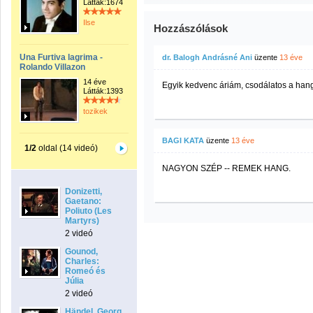
Látták:1674
Ilse
Hozzászólások
Una Furtiva lagrima -
dr. Balogh Andrásné Ani
üzente
13 éve
Rolando Villazon
14 éve
Egyik kedvenc áriám, csodálatos a hangj
Látták:1393
tozikek
BAGI KATA
üzente
13 éve
1/2
oldal (14 videó)
NAGYON SZÉP -- REMEK HANG.
Donizetti,
Gaetano:
Poliuto (Les
Martyrs)
2 videó
Gounod,
Charles:
Romeó és
Júlia
2 videó
Händel, Georg