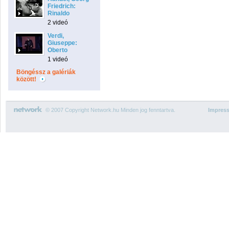
Friedrich:
Rinaldo
2 videó
Verdi,
Giuseppe:
Oberto
1 videó
Böngéssz a galériák
között!
© 2007 Copyright Network.hu Minden jog fenntartva.
Impres