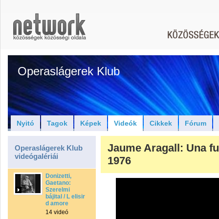
Operaslágerek Klub
Nyitó
Tagok
Képek
Videók
Cikkek
Fórum
Jaume Aragall: Una fu
Operaslágerek Klub
videógalériái
1976
Donizetti,
Gaetano:
Szerelmi
bájital / L elisir
d amore
14 videó