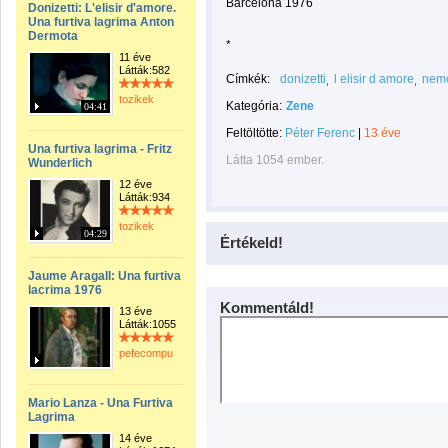
Barcelona 1976
Donizetti: L'elisir d'amore.
Una furtiva lagrima Anton
Dermota
*
11 éve
Látták:582
Címkék:
donizetti
l elisir d amore
nemo
tozikek
Kategória:
Zene
04:41
Feltöltötte:
Péter Ferenc
|
13 éve
Una furtiva lagrima - Fritz
Látta 1054 ember.
Wunderlich
12 éve
Látták:934
tozikek
04:29
Értékeld!
Jaume Aragall: Una furtiva
lacrima 1976
Kommentáld!
13 éve
Látták:1055
pefecompu
Mario Lanza - Una Furtiva
Lagrima
14 éve