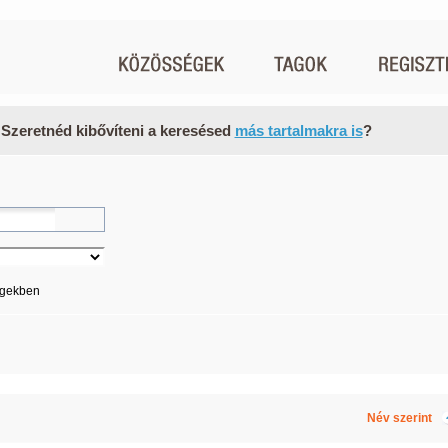
 Szeretnéd kibővíteni a keresésed
más tartalmakra is
?
égekben
Név szerint