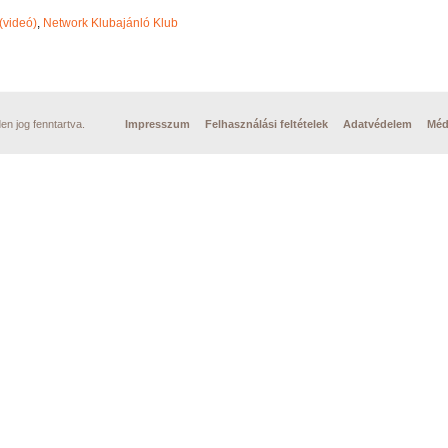
(videó)
,
Network Klubajánló Klub
n jog fenntartva.
Impresszum
Felhasználási feltételek
Adatvédelem
Méd