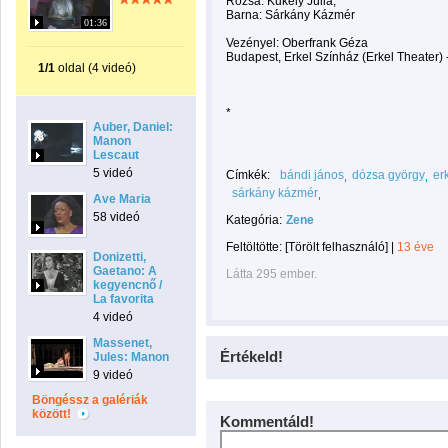
Rózsa: Kukely Júlia,
Barna: Sárkány Kázmér
01:36
Vezényel: Oberfrank Géza
Budapest, Erkel Színház (Erkel Theater) 
1/1
oldal (4 videó)
*
Auber, Daniel:
Manon
Lescaut
5 videó
Címkék:
bándi jános
dózsa györgy
er
sárkány kázmér
Ave Maria
58 videó
Kategória:
Zene
Feltöltötte:
[Törölt felhasználó]
|
13 éve
Donizetti,
Gaetano: A
Látta 295 ember.
kegyencnő /
La favorita
4 videó
Massenet,
Értékeld!
Jules: Manon
9 videó
Böngéssz a galériák
között!
Kommentáld!