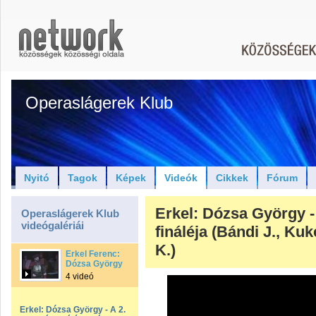
Operaslágerek Klub
Nyitó
Tagok
Képek
Videók
Cikkek
Fórum
Erkel: Dózsa György -
Operaslágerek Klub
videógalériái
fináléja (Bándi J., Kuk
K.)
Erkel Ferenc:
Dózsa György
4 videó
Erkel: Dózsa György - A 2.