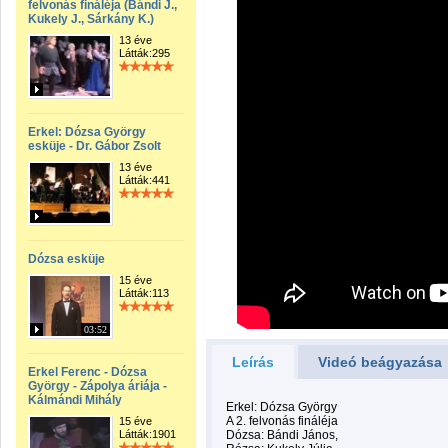
felvonás fináléja (Bándi J.,
Kukely J., Sárkány K.)
13 éve
Látták:295
Erkel: Dózsa György
esküje - Dr. Gábor Zsolt
13 éve
Látták:441
Dózsa esküje
15 éve
Látták:113
03:52
Leírás
Videó beágyazása
Erkel Ferenc - Dózsa
György - Zápolya áriája -
Kálmándi Mihály
Erkel: Dózsa György
A 2. felvonás fináléja
15 éve
Látták:1901
Dózsa: Bándi János,