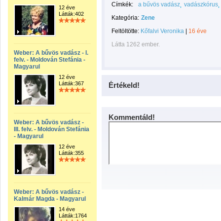
Címkék:
a bűvös vadász
vadászkórus
12 éve
Látták:402
Kategória:
Zene
Feltöltötte:
Kőfalvi Veronika
|
16 éve
Látta 1262 ember.
Weber: A bűvös vadász - I.
felv. - Moldován Stefánia -
Magyarul
12 éve
Látták:367
Értékeld!
Kommentáld!
Weber: A bűvös vadász -
III. felv. - Moldován Stefánia
- Magyarul
12 éve
Látták:355
Weber: A bűvös vadász -
Kalmár Magda - Magyarul
14 éve
Látták:1764