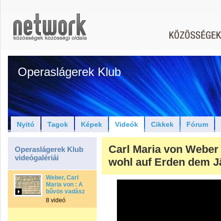
Operaslágerek Klub
Nyitó
Tagok
Képek
Videók
Cikkek
Fórum
Carl Maria von Weber 
Operaslágerek Klub
videógalériái
wohl auf Erden dem 
Weber, Carl
Maria von : A
bűvös vadász
8 videó