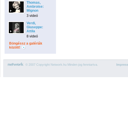
Thomas,
Ambroise:
Mignon
3 videó
Verdi,
Giuseppe:
Attila
8 videó
Böngéssz a galériák
között!
© 2007 Copyright Network.hu Minden jog fenntartva.
Impres