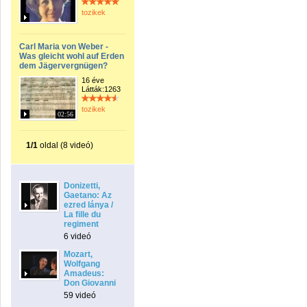
tozikek
Carl Maria von Weber -
Was gleicht wohl auf Erden
dem Jägervergnügen?
16 éve
Látták:1263
tozikek
02:56
1/1
oldal (8 videó)
Donizetti,
Gaetano: Az
ezred lánya /
La fille du
regiment
6 videó
Mozart,
Wolfgang
Amadeus:
Don Giovanni
59 videó