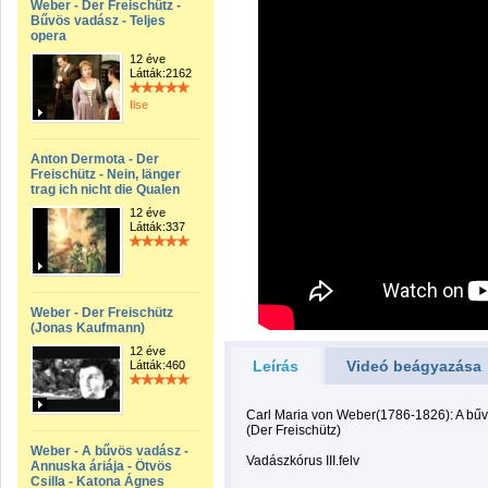
Weber - Der Freischütz -
Bűvös vadász - Teljes
opera
12 éve
Látták:2162
Ilse
Anton Dermota - Der
Freischütz - Nein, länger
trag ich nicht die Qualen
12 éve
Látták:337
Weber - Der Freischütz
(Jonas Kaufmann)
12 éve
Leírás
Videó beágyazása
Látták:460
Carl Maria von Weber(1786-1826): A bű
(Der Freischütz)
Weber - A bűvös vadász -
Vadászkórus III.felv
Annuska áriája - Ötvös
Csilla - Katona Ágnes