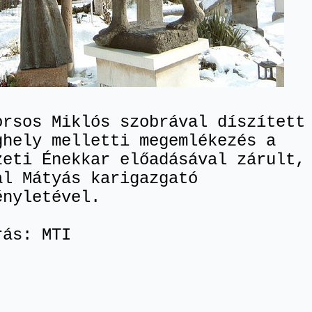
orsos Miklós szobrával díszített
ghely melletti megemlékezés a
zeti Énekkar előadásával zárult,
al Mátyás karigazgató
ényletével.
rás: MTI