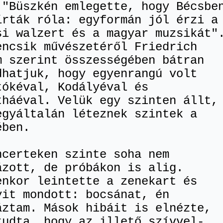
 "Büszkén emlegette, hogy Bécsbe
írták róla: egyformán jól érzi a
si walzert és a magyar muzsikát"
encsik művészetéről Friedrich
m szerint összességében bátran
dhatjuk, hogy egyenrangú volt
tókéval, Kodályéval és
tháéval. Velük egy szinten állt,
egyáltalán léteznek szintek a
ében.
ncerteken szinte soha nem
ázott, de próbákon is alig.
enkor leintette a zenekart és
yit mondott: bocsánat, én
áztam. Mások hibáit is elnézte,
tudta, hogy az illető szívvel-