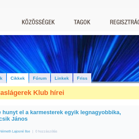
ók
Cikkek
Fórum
Linkek
Friss
aslágerek Klub hírei
e hunyt el a karmesterek egyik legnagyobbika,
csik János
Németh Lajosné Ilse
|
0 hozzászólás