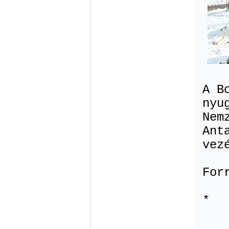
A B
nyu
Nem
Ant
vez
For
*