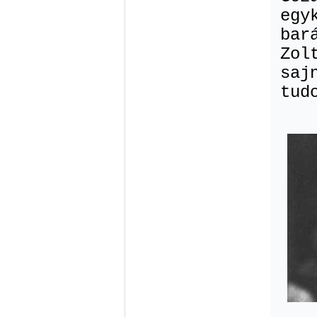
egy
bar
Zol
saj
tud