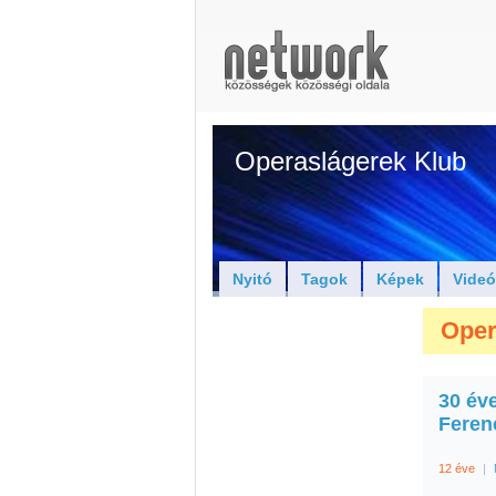
Operaslágerek Klub
Nyitó
Tagok
Képek
Vide
Oper
30 év
Feren
12 éve
|