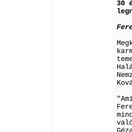
30 
leg
Fer
Meg
kar
tem
Hal
Nem
Kov
"Am
Fer
min
val
Géz