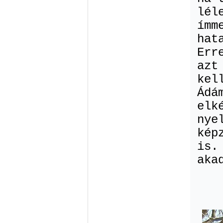
lél
ímm
hat
Err
azt
kel
Ádá
elk
nye
kép
is.
aka