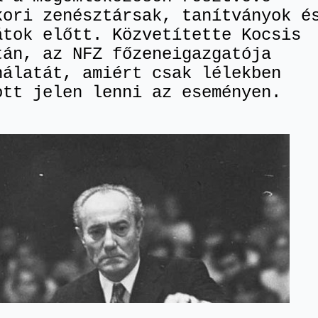
kori zenésztársak, tanítványok é
átok előtt. Közvetítette Kocsis
tán, az NFZ főzeneigazgatója
nálatát, amiért csak lélekben
ott jelen lenni az eseményen.