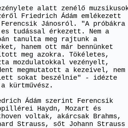
ezénylete alatt zenélő muzsikuso
zéről Friedrich Ádám emlékezett
 Ferencsik Jánosról. "A próbákra
jes tudással érkezett. Nem a
bán tanulta meg rajtunk a
eket, hanem ott már bennünket
ított meg azokra. Tökéletes,
zta mozdulatokkal vezényelt,
dent megmutatott a kezeivel, nem
lett sokat beszélnie" - idézte
 a kürtművész.
edrich Ádám szerint Ferencsik
ppillérei Haydn, Mozart és
thoven voltak, akárcsak Brahms,
hard Strauss, sőt Johann Strauss