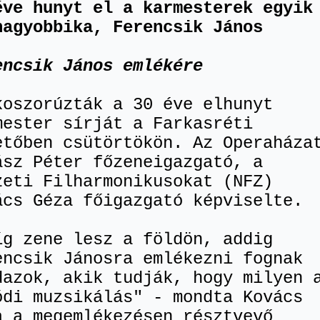
éve hunyt el a karmesterek egyik
nagyobbika, Ferencsik János
encsik János emlékére
koszorúzták a 30 éve elhunyt
mester sírját a Farkasréti
etőben csütörtökön. Az Operaháza
ász Péter főzeneigazgató, a
zeti Filharmonikusokat (NFZ)
ács Géza főigazgató képviselte.
íg zene lesz a földön, addig
encsik Jánosra emlékezni fognak
dazok, akik tudják, hogy milyen 
ódi muzsikálás" - mondta Kovács
a a megemlékezésen résztvevő