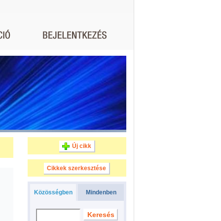
Új cikk
Cikkek szerkesztése
Közösségben
Mindenben