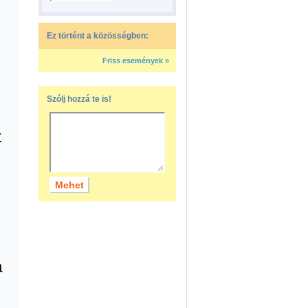
Ez történt a közösségben:
Friss események »
Szólj hozzá te is!
t
a