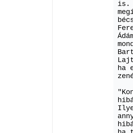
is.
meg
béc
Fer
Ádá
mon
Bar
Laj
ha 
zen
"Ko
hib
Ily
ann
hib
ha 