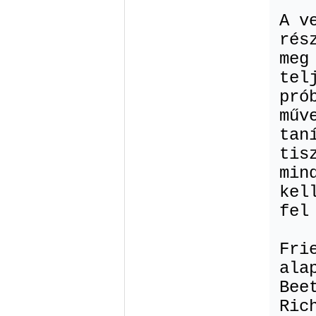
A v
rés
meg
tel
pró
műv
tan
tis
min
kel
fel
Fri
ala
Bee
Ric