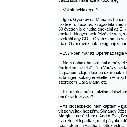
változatban hallhatja a közönség.
– Voltak példaképei?
– Igen: Gyurkovics Mária és Lehoc
tisztelem. Tudatos, kifogástalan tech
60 évesen is el tudta énekelni az Éj k
énekelt. Nagyon sok felvétele van, s
ezekből egy CD-t. Olyan szám is van
írtak. Gyurkovicsnak pedig bájos han
– 1974-ben már az Operaház tagja vo
– Nem dobtak be azonnal a mély víz
énekeltem az első fiút a Varázsfuvol
Tagságom elején kisebb szerepeket 
aztán igen sokáig énekeltem –, majd 
szerepem Gara Mária lett.
– Kik azok a már a túlvilági dalszín
emlékszik vissza?
– Az idősebbektől nem kaptam – igaz,
viszonyultak hozzám. Simándy Józse
Margit, László Margit, Andor Éva, Be
szeretettel fogadtak, mint pályakez
rosszakaróim valaha is lettek volna.