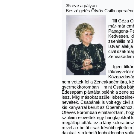
35 éve a pályán
Beszélgetés Ötvös Csilla operaén
– Till Géza 
már-már embl
Papagena-Pap
Kedvesen, idő
zseniális mű 
István alakja
civil szakmáj
Zeneakadém
– Igen, titká
főkönyvelőkén
Közgazdasági
nem vettek fel a Zeneakadémiára, két
gyermekkoromban – mint Csaba báty
Édesapám plántálta belénk a zene sze
lesz. Míg másokat szülei lebeszéln
neveltek. Csabának is volt egy civil
kis kanyarral került az Operaházhoz.
Ötéves koromban elhatároztam, hogy 
szüleim elővettek egy hangfajokkal f
megállapították: ez a lány koloratúrs
mivel a r betűt csak később ejtettem 
dalokat, s a lehető legboldogabb vol