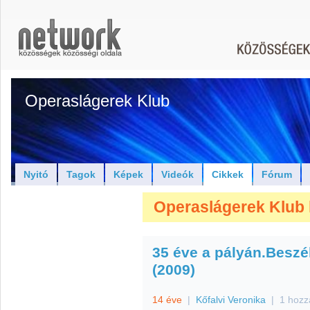
Operaslágerek Klub
Nyitó
Tagok
Képek
Videók
Cikkek
Fórum
Operaslágerek Klub 
35 éve a pályán.Beszé
(2009)
14 éve
|
Kőfalvi Veronika
|
1 hozz