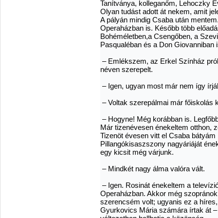
Tanítványa, kolleganőm, Lehoczky Éva
Olyan tudást adott át nekem, amit je
A pályán mindig Csaba után mentem. 
Operaházban is. Később több előadás
Bohéméletben,a Csengőben, a Szevill
Pasqualéban és a Don Giovanniban i
– Emlékszem, az Erkel Színház pró
néven szerepelt.
– Igen, ugyan most már nem így írjá
– Voltak szerepálmai már főiskolás 
– Hogyne! Még korábban is. Legfőbb
Már tizenévesen énekeltem otthon, zo
Tizenöt évesen vitt el Csaba bátyám
Pillangókisaszszony nagyáriáját ének
egy kicsit még várjunk.
– Mindkét nagy álma valóra vált.
– Igen. Rosinát énekeltem a televízió
Operaházban. Akkor még szopránok én
szerencsém volt; ugyanis ez a híres, 
Gyurkovics Mária számára írtak át 