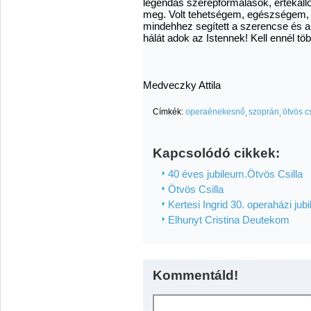
legendás szerepformálások, értékálló
meg. Volt tehetségem, egészségem, 
mindehhez segített a szerencse és a 
hálát adok az Istennek! Kell ennél tö
Medveczky Attila
Címkék:
operaénekesnő
szoprán
ötvös cs
Kapcsolódó cikkek:
40 éves jubileum.Ötvös Csilla
Ötvös Csilla
Kertesi Ingrid 30. operaházi jub
Elhunyt Cristina Deutekom
Kommentáld!