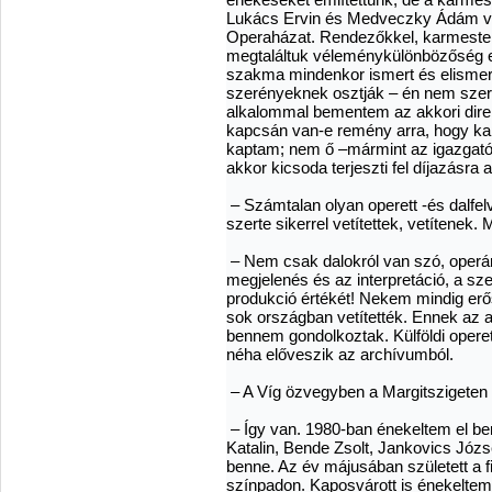
Lukács Ervin és Medveczky Ádám volt
Operaházat. Rendezőkkel, karmester
megtaláltuk véleménykülönbözőség es
szakma mindenkor ismert és elismert
szerényeknek osztják – én nem szere
alkalommal bementem az akkori dire
kapcsán van-e remény arra, hogy kap
kaptam; nem ő –mármint az igazgató 
akkor kicsoda terjeszti fel díjazásra
– Számtalan olyan operett -és dalfel
szerte sikerrel vetítettek, vetítenek
– Nem csak dalokról van szó, operáról
megjelenés és az interpretáció, a s
produkció értékét! Nekem mindig erős
sok országban vetítették. Ennek az a
bennem gondolkoztak. Külföldi operet
néha előveszik az archívumból.
– A Víg özvegyben a Margitszigeten l
– Így van. 1980-ban énekeltem el ben
Katalin, Bende Zsolt, Jankovics Józs
benne. Az év májusában született a 
színpadon. Kaposvárott is énekeltem 