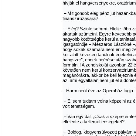
hívják el hangversenyekre, oratórium
– Mit gondol: elég pénz jut hazánkba
finanszírozására?
– Elég? Szinte semmi. Hírlik: több 
akartak szüntetni. Egyre kevesebb pé
nagyobb kötöttségbe kerül a taníttat
igazgatónője – Mészáros Lászlóné –,
hogy sokak számára nem éri meg zen
kor alatt kevesen tanulnak énekelni a
hangszer”, ennek beérése után szaba
formálni ! A zeneiskolát azonban 22 é
követően nem kerül konzervatóriumba
magánórákra, akkor be kell fejeznie
az, ami egyáltalán nem jut el a dönté
– Harmincöt éve az Operaház tagja. S
– El sem tudtam volna képzelni az é
volt tehetségem.
– Van egy dal: „Csak a szépre emlé
elfeledte a kellemetlenségeket?
– Boldog, kiegyensúlyozott pályám vo