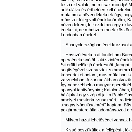
teszi ezt valaki, nem csak mondja! Mit
artikulálva és érthetően kell énekelni
mutatom a növendékeknek úgy, hogy kö
módszer főleg volt énektanárnőm, Kapit
növendékem, ki kezdetben egy oktá
énekelni, de módszeremnek köszönhet
Londonban énekel.
– Spanyolországban énekkurzusokat i
– Hosszú éveken át tanítottam Barce
operaénekesnőtől –aki szintén énekta
Sikerült belőle jó énekesnőt „faragni”
segítségével szerveztek számomra 
koncerteket adtam, más műfajban is 
zarzuelában. A zarzuelákban ötvözik 
Így nehezebbek a magyar operettnél i
spanyol tanítványaim; Katalóniában,
hálájukat egy szép díjjal, a Pablo C
amelyet mesterkurzusaimért, tradicion
„megnyilvánulásaimért” kaptam. Büsz
polgármestere által adományozott em
– Milyen hazai lehetőségei vannak h
– Kissé beszűkültek a fellépési-, fő