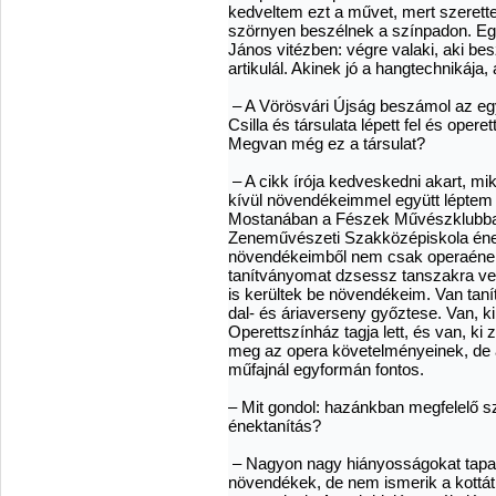
kedveltem ezt a művet, mert szerett
szörnyen beszélnek a színpadon. Eg
János vitézben: végre valaki, aki be
artikulál. Akinek jó a hangtechnikája
– A Vörösvári Újság beszámol az egy
Csilla és társulata lépett fel és oper
Megvan még ez a társulat?
– A cikk írója kedveskedni akart, mi
kívül növendékeimmel együtt léptem 
Mostanában a Fészek Művészklubban 
Zeneművészeti Szakközépiskola ének
növendékeimből nem csak operaének
tanítványomat dzsessz tanszakra vet
is kerültek be növendékeim. Van tan
dal- és áriaverseny győztese. Van, k
Operettszínház tagja lett, és van, ki
meg az opera követelményeinek, de a
műfajnál egyformán fontos.
– Mit gondol: hazánkban megfelelő sz
énektanítás?
– Nagyon nagy hiányosságokat tapa
növendékek, de nem ismerik a kottát