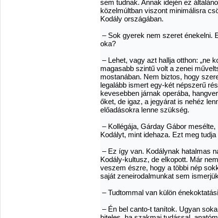
sem tudnak. Annak idején ez általáno
közelmúltban viszont minimálisra cs
Kodály országában.
– Sok gyerek nem szeret énekelni. 
oka?
– Lehet, vagy azt hallja otthon: „ne 
magasabb szintű volt a zenei művelt
mostanában. Nem biztos, hogy szerett
legalább ismert egy-két népszerű rész
kevesebben járnak operába, hangvers
őket, de igaz, a jegyárat is nehéz le
előadásokra lenne szükség.
– Kollégája, Gárday Gábor mesélte,
Kodályt, mint idehaza. Ezt meg tudja 
– Ez így van. Kodálynak hatalmas na
Kodály-kultusz, de elkopott. Már nem
veszem észre, hogy a többi nép sokka
saját zeneirodalmunkat sem ismerjük
– Tudtommal van külön énekoktatási
– Én bel canto-t tanítok. Ugyan sok
hiteles, ha szakmai tudással, anatómi