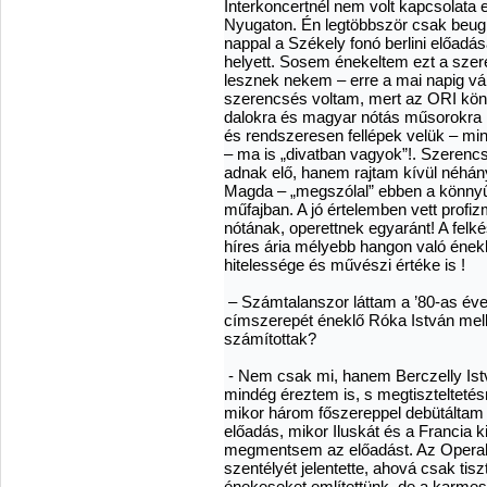
Interkoncertnél nem volt kapcsolata 
Nyugaton. Én legtöbbször csak beugró
nappal a Székely fonó berlini előadása
helyett. Sosem énekeltem ezt a szer
lesznek nekem – erre a mai napig váro
szerencsés voltam, mert az ORI kön
dalokra és magyar nótás műsorokra i
és rendszeresen fellépek velük – min
– ma is „divatban vagyok”!. Szeren
adnak elő, hanem rajtam kívül néhán
Magda – „megszólal” ebben a könnyű
műfajban. A jó értelemben vett prof
nótának, operettnek egyaránt! A felké
híres ária mélyebb hangon való ének
hitelessége és művészi értéke is !
– Számtalanszor láttam a ’80-as év
címszerepét éneklő Róka István mell
számítottak?
- Nem csak mi, hanem Berczelly Ist
mindég éreztem is, s megtisztelteté
mikor három főszereppel debütáltam eg
előadás, mikor Iluskát és a Francia ki
megmentsem az előadást. Az Opera
szentélyét jelentette, ahová csak tisz
énekeseket említettünk, de a karmest