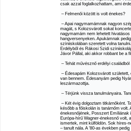
csak azzal foglalkozhattam, ami érde
– Felmenői között is volt énekes?
– Apai nagymamámnak nagyon szép h
magát, s Kolozsvárott sokat koncerte
nagymamám nem lehetett hivatásos é
hangversenyeken. Apukámnak pedig g
színiiskolában szeretett volna tanulni
Erdélyből és Rákosi Szidi színiiskoláj
Jávor Pállal, aki akkor robbant be a 
– Tehát művésznő erdélyi családból
– Édesapám Kolozsvárott született, 
van bennem. Édesanyám pedig Nyáreg
leszármazottja.
– Térjünk vissza tanulmányaira. Tan
– Két évig dolgoztam titkárnőként. T
később a főiskolán is tanárnőm volt. A
énekesnőjének, Posszert Emíliának 
Európa-hírű Wagner-énekesnő volt, ak
ismertek, mint külföldön. Sok híres
– tanult nála. A ’80-as években pedig