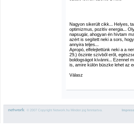
Nagyon sikerült cikk... Helyes, t
optimizmus, pozitív energia... O
napsugár, ahogyan én hívtam ma
azért is segített neki a sors, h
annyira teljes...
Apropó, elfelejtettünk neki a a ne
29.) őszinte szívből erőt, egészsé
boldogságot kívánni... Ezennel m
is, amire külön büszke lehet az 
Válasz
© 2007 Copyright Network.hu Minden jog fenntartva.
Impres