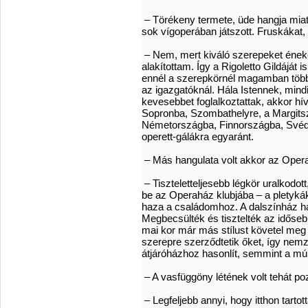
– Törékeny termete, üde hangja miat
sok vígoperában játszott. Fruskákat, 
– Nem, mert kiváló szerepeket éneke
alakítottam. Így a Rigoletto Gildáját
ennél a szerepkörnél magamban többet
az igazgatóknál. Hála Istennek, mind
kevesebbet foglalkoztattak, akkor hí
Sopronba, Szombathelyre, a Margitszi
Németországba, Finnországba, Svéd
operett-gálákra egyaránt.
– Más hangulata volt akkor az Ope
– Tiszteletteljesebb légkör uralkodott
be az Operaház klubjába – a pletyk
haza a családomhoz. A dalszínház ha
Megbecsülték és tisztelték az időseb
mai kor már más stílust követel meg 
szerepre szerződtetik őket, így nem
átjáróházhoz hasonlít, semmint a mú
– A vasfüggöny létének volt tehát po
– Legfeljebb annyi, hogy itthon tartot