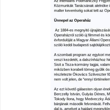
Az intendáns Podmaniczky Frigyes v
Közmunkák Tanácsának alelnöke is 
malter keveréséig sokat tett az Ope
Ünnepel az Operaház
Az 1884-es megnyitó újrajátszásáv
Operaházról szóló új filmmel és kö
évfordulóját a Magyar Állami Opera
szóló keddi budapesti sajtótájékozt
A szombati program az egykori me
veszi kezdetét, a dalszínházhoz hi
Sisit a Tisza-kormány tagjai, valam
miközben korabeli tömeg gyűlik ös
részletezte Ókovács Szilveszter fő
nem volt jelen, de “ennyi történe
Az ezt követő gálaesten olyan én
Berczelly István, Gulyás Dénes, 
Tokody Ilona, hogy Medveczky Ádá
bánjának második felvonását. Felh
dal is, amelyet a hajdani megnyitóról 