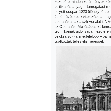
közepére minden körülmények közöt
politikai és anyagi – támogatást m
helyett csupán 1220 ülőhely fért el,
építőművészeti kivitelezése a ma
operaházainak a színvonalát is”. 
az Operaház. Méltóságos külleme,
technikáinak újdonsága, nézőterén
célokra sokkal megfelelőbb – bár n
találkoztak teljes elismeréssel.