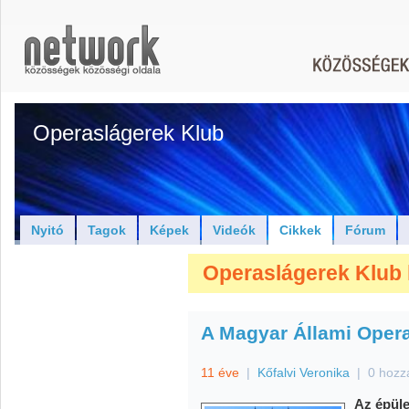
Operaslágerek Klub
Nyitó
Tagok
Képek
Videók
Cikkek
Fórum
Operaslágerek Klub 
A Magyar Állami Opera
11 éve
|
Kőfalvi Veronika
|
0 hozz
Az épüle