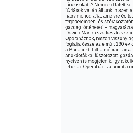
táncosokat. A Nemzeti Balett kül
“Óriások vállán álltunk, hiszen 
nagy monográfia, amelyre építe
terjedelemben, és szórakoztató
gazdag történetet” – magyarázta
Devich Márton szerkesztő szerin
Operaháznak, hiszen viszonylag
foglalja össze az elmúlt 130 év 
a Budapesti Filharmóniai Társasá
anekdotákkal fűszerezett, gazda
nyelven is megjelenik, így a kü
lehet az Operaház, valamint a 