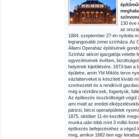
építőműv
meghalad
színvona
130 éve 
az orszá
1884. szeptember 27-én nyitotta m
legrangosabb zenei színháza. Az 
Állami Operaház építésének gondo
Színház akkori igazgatója vetette 
egyesítésének évében, bizottságot 
helyének kijelölésére. 1873-ban a b
épületre, amin Ybl Miklós terve nye
vázlatterveket is készített kiváló
szerkezetét és a rendkívül gazdasá
még a rézkilincsek, fogantyúk, falik
Az építkezés összköltségét végül 
ami miatt az eredeti elképzelésekbő
párizsi, bécsi operaépületek nyom
1875. október 11-én kezdték megva
munka után több mint 3 millió forint
építkezés befejezéséhez a végső l
meg, amikor 1882-ben egy leiratba