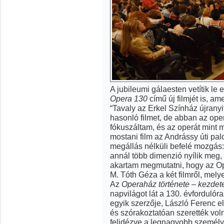
A jubileumi gálaesten vetítik le
Opera 130
című új filmjét is, a
“Tavaly az Erkel Színház újrany
hasonló filmet, de abban az ope
fókuszáltam, és az operát mint 
mostani film az Andrássy úti pal
megállás nélküli befelé mozgás
annál több dimenzió nyílik meg, m
akartam megmutatni, hogy az Op
M. Tóth Géza a két filmről, mel
Az
Operaház története – kezdete
napvilágot lát a 130. évforduló
egyik szerzője, László Ferenc e
és szórakoztatóan szerették vol
felidézve a legnagyobb személy