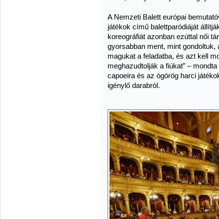
A Nemzeti Balett európai bemutatóv
játékok című balettparódiáját állítjá
koreográfiát azonban ezúttal női t
gyorsabban ment, mint gondoltuk, 
magukat a feladatba, és azt kell mo
meghazudtolják a fiúkat” – mondta 
capoeira és az ógörög harci játéko
igénylő darabról.