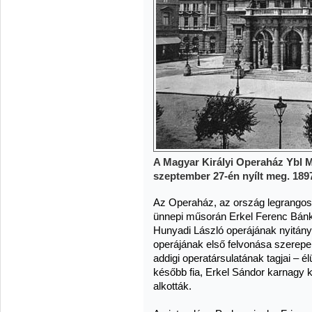
A Magyar Királyi Operaház Ybl Mi
szeptember 27-én nyílt meg. 189
Az Operaház, az ország legrangos
ünnepi műsorán Erkel Ferenc Bánk
Hunyadi László operájának nyitán
operájának első felvonása szerepel
addigi operatársulatának tagjai – é
később fia, Erkel Sándor karnagy k
alkották.