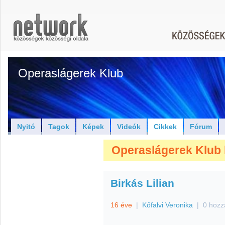
Operaslágerek Klub
Nyitó
Tagok
Képek
Videók
Cikkek
Fórum
Operaslágerek Klub 
Birkás Lilian
16 éve
|
Kőfalvi Veronika
|
0 hozz