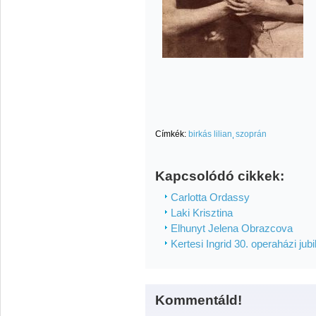
Címkék:
birkás lilian
szoprán
Kapcsolódó cikkek:
Carlotta Ordassy
Laki Krisztina
Elhunyt Jelena Obrazcova
Kertesi Ingrid 30. operaházi jub
Kommentáld!