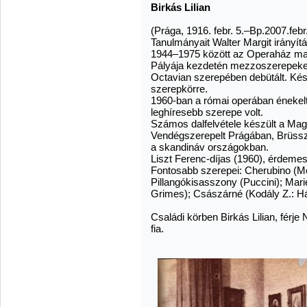
Birkás Lilian
(Prága, 1916. febr. 5.–Bp.2007.febr
Tanulmányait Walter Margit irányí
1944–1975 között az Operaház m
Pályája kezdetén mezzoszerepeket 
Octavian szerepében debütált. Késő
szerepkörre.
1960-ban a római operában énekelt
leghíresebb szerepe volt.
Számos dalfelvétele készült a Ma
Vendégszerepelt Prágában, Brüssz
a skandináv országokban.
Liszt Ferenc-díjas (1960), érdeme
Fontosabb szerepei: Cherubino (Mo
Pillangókisasszony (Puccini); Marie
Grimes); Császárné (Kodály Z.: H
Családi körben Birkás Lilian, fér
fia.