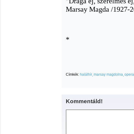
"Drága éj, szerelmes éj
Marsay Magda /1927-2
*
Címkék:
halálhír
marsay magdolna
opera
Kommentáld!