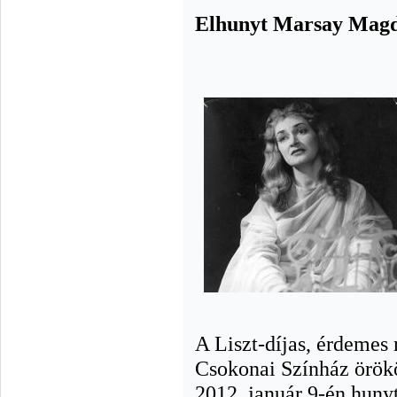
Elhunyt Marsay Magd
A Liszt-díjas, érdemes
Csokonai Színház örökö
2012. január 9-én hunyt