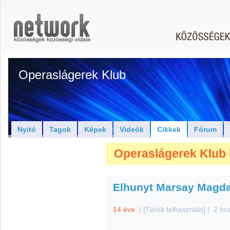
Operaslágerek Klub
Nyitó
Tagok
Képek
Videók
Cikkek
Fórum
Operaslágerek Klub 
Elhunyt Marsay Magd
14 éve
|
[Törölt felhasználó]
|
2 ho