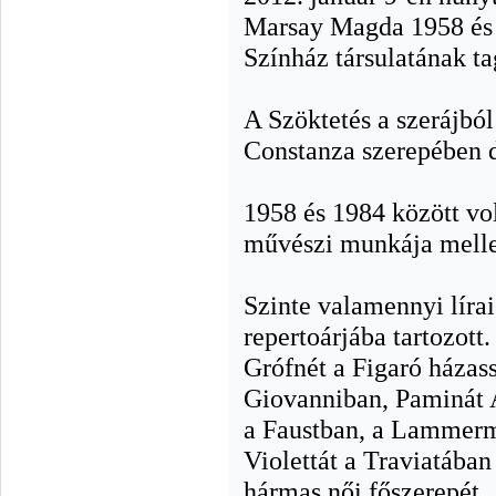
Marsay Magda 1958 és 
Színház társulatának ta
A Szöktetés a szerájbó
Constanza szerepében 
1958 és 1984 között vo
művészi munkája mellett
Szinte valamennyi líra
repertoárjába tartozott
Grófnét a Figaró háza
Giovanniban, Paminát 
a Faustban, a Lammerm
Violettát a Traviatába
hármas női főszerepét