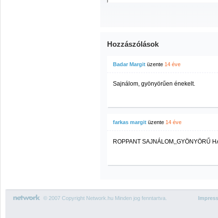
Hozzászólások
Badar Margit
üzente
14 éve
Sajnálom, gyönyörűen énekelt.
farkas margit
üzente
14 éve
ROPPANT SAJNÁLOM,,GYÖNYÖRŰ HAN
© 2007 Copyright Network.hu Minden jog fenntartva.
Impres