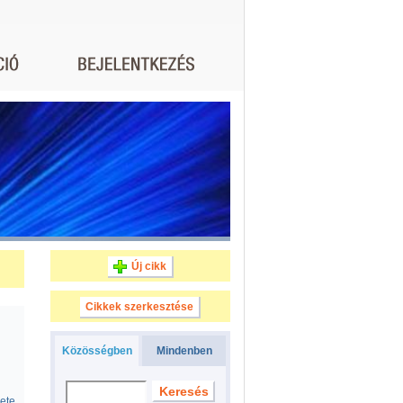
Új cikk
Cikkek szerkesztése
Közösségben
Mindenben
sete