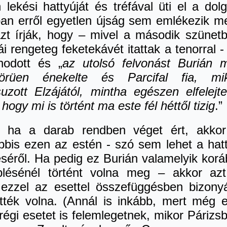
 lekési hattyúját és tréfával üti el a dolg
an erről egyetlen újság sem emlékezik m
azt írják, hogy – mivel a második szünet
ái rengeteg feketekávét itattak a tenorral -
anodott és „
az utolsó felvonást Burián 
örüen énekelte és Parcifal fia, mi
uzott Elzájától, mintha egészen elfelejte
 hogy mi is történt ma este fél héttől tizig
.”
, ha a darab rendben véget ért, akko
ábbis ezen az estén - szó sem lehet a hat
séről. Ha pedig ez Burián valamelyik korá
plésénél történt volna meg – akkor az
 ezzel az esettel összefüggésben bizony
ették volna. (Annál is inkább, mert még 
régi esetet is felemlegetnek, mikor Párizs