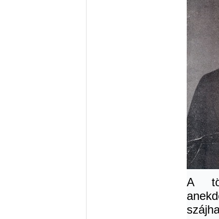
A tö
anekd
szájh