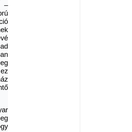
k –
orú
ció
nek
évé
zad
an
leg
 ez
ház
tő
ar
leg
ogy