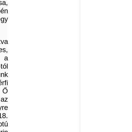
sa,
pén
gy
tva
es,
s a
tól
nk
rfi
. Ő
 az
yre
18.
otú