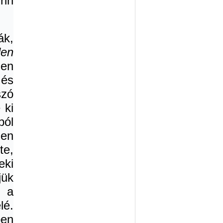
rin
ák,
len
gen
 és
szó
 ki
ból
nen
te,
eki
jük
n a
lé.
ben