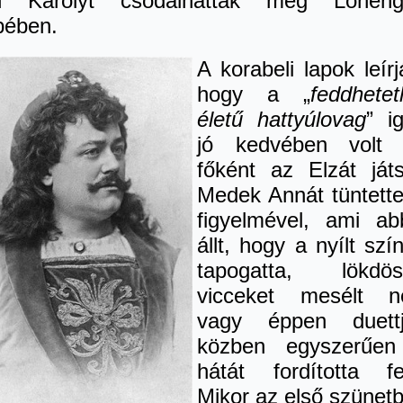
n Károlyt csodálhattak meg Loheng
pében.
A korabeli lapok leírj
hogy a „
feddhetet
életű
hattyúlovag
” i
jó kedvében volt
főként az Elzát ját
Medek Annát tüntette
figyelmével, ami ab
állt, hogy a nyílt szí
tapogatta, lökdös
vicceket mesélt n
vagy éppen duett
közben egyszerűe
hátát fordította fe
Mikor az első szünet