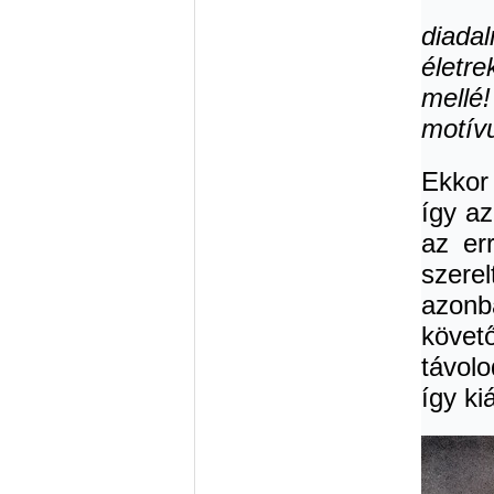
diada
életr
mellé!
motív
Ekkor
így az
az err
szerel
azonb
követ
távol
így kiá