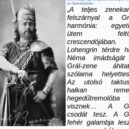
az Operaházban
„
A teljes zeneka
felszárnyal a Gr
harmónia: egyet
ütem feltö
crescendójában.
Lohengrin térdre hu
Néma imádságát
Grál-zene áhita
szólama helyettesí
Az utolsó taktu
halkan reme
hegedűtremolóba
visznek… A Gr
csodát tesz. A G
fehér galambja lesz