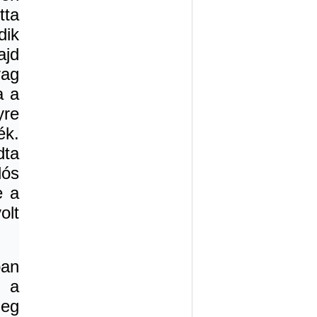
tta
ik
ajd
vag
a a
yre
ék.
dta
lós
e a
olt
an
 a
zeg