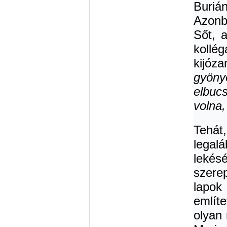
Burián
Azonb
Sőt, 
kollég
kijóz
gyöny
elbucs
volna,
Tehát
legal
lekésé
szere
lapok
említ
olyan 