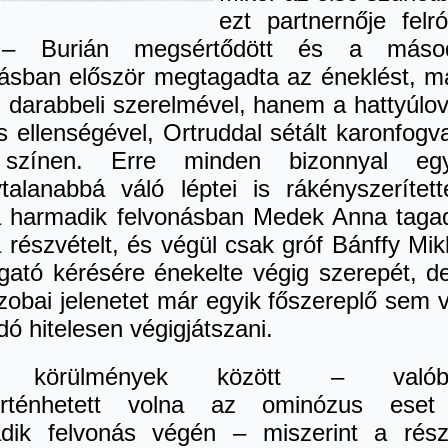
ezt partnernője felró
 – Burián megsértődött és a másod
násban először megtagadta az éneklést, m
 darabbeli szerelmével, hanem a hattyúlo
s ellenségével, Ortruddal sétált karonfogv
 színen. Erre minden bizonnyal eg
ytalanabbá váló léptei is rákényszerített
a harmadik felvonásban Medek Anna taga
részvételt, és végül csak gróf Bánffy Mik
zgató kérésére énekelte végig szerepét, d
obai jelenetet már egyik főszereplő sem v
dó hitelesen végigjátszani.
n körülmények között – valób
örténhetett volna az ominózus eset
dik felvonás végén – miszerint a rés