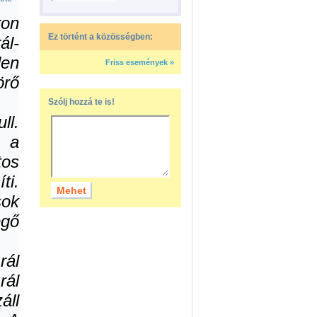
ron
Ez történt a közösségben:
ál-
len
Friss események »
rő
Szólj hozzá te is!
ll.
 a
tos
ti.
sok
gő
ál
rál
áll