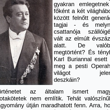
gyakran emlegetne
főként a két világháb
között felnőtt generá
tagjai - és mely
csattanója szállóig
vált az elmúlt évszá
alatt. De valób
megtörtént? És tény
Karl Buriannal esett
meg a pesti Opera
világot jelen
deszkáin?
rténetet az általam ismert magy
otakötetek nem említik. Tehát valószínű
agyomány útján maradhatott fenn. Arra, h