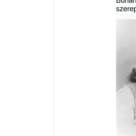
Buriá
szere