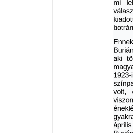
mi le
válas
kiad
botrán
Ennek
Buriá
aki t
magya
1923
színp
volt,
viszon
énekl
gyakr
áprili