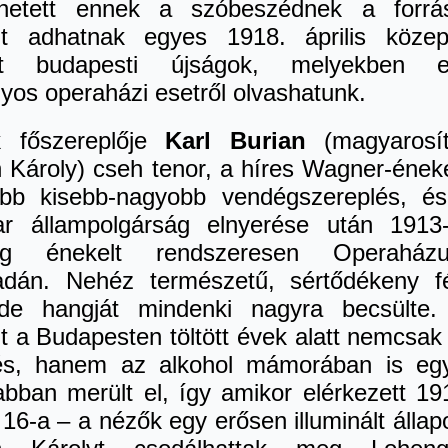
hetett ennek a szóbeszédnek a forrá
zt adhatnak egyes 1918. április köze
ott budapesti újságok, melyekben e
yos operaházi esetről olvashatunk.
 főszereplője
Karl Burian
(magyarosí
n Károly) cseh tenor, a híres Wagner-ének
öbb kisebb-nagyobb vendégszereplés, é
r állampolgárság elnyerése után 1913-
-ig énekelt rendszeresen Operaházu
adán. Nehéz természetű, sértődékeny fé
 de hangját mindenki nagyra becsülte
t a Budapesten töltött évek alatt nemcsak
és, hanem az alkohol mámorában is eg
abban merült el, így amikor elérkezett 19
s 16-a – a nézők egy erősen illuminált állap