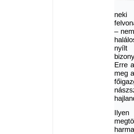
neki
felvo
– nem
halálo
nyílt
bizon
Erre 
meg a 
főiga
nászsz
hajlan
Ilye
megt
harma