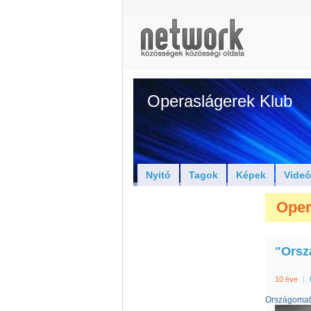
Operaslágerek Klub
Nyitó
Tagok
Képek
Vide
Oper
"Orsz
10 éve
|
Országomat 