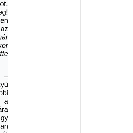
ot.
eg!
ben
 az
már
kor
tte
r –
tyú
bbi
t a
ára
egy
ban