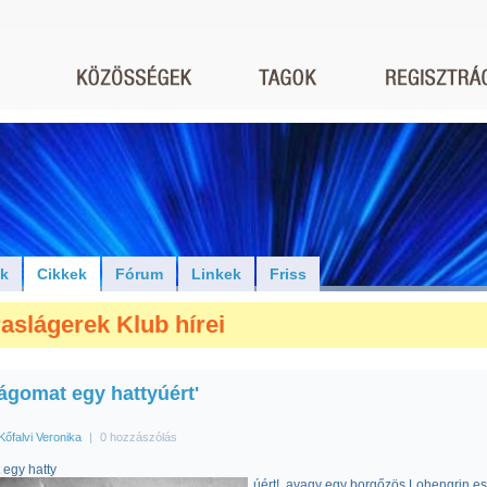
ók
Cikkek
Fórum
Linkek
Friss
aslágerek Klub hírei
ágomat egy hattyúért'
Kőfalvi Veronika
|
0 hozzászólás
egy hatty
úért!, avagy egy borgőzös Lohengrin e