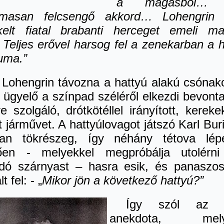
a magasból…
lmasan felcsengő akkord… Lohengrin
ekelt fiatal brabanti herceget emeli m
 Teljes erővel harsog fel a zenekarban a 
uma.”
 Lohengrin távozna a hattyú alakú csónak
 ügyelő a színpad széléről elkezdi bevonta
e szolgáló, drótkötéllel irányított, kereke
t járművet. A hattyúlovagot játszó Karl Bur
an tökrészeg, így néhány tétova lép
ően - melyekkel megpróbálja utolérn
odó szárnyast – hasra esik, és panaszo
lt fel: - „
Mikor jön a következő hattyú?”
Így szól az 
anekdota, mely