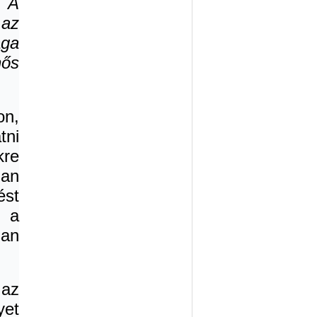
 A
 az
aga
hős
on,
tni
kre
ian
ést
i a
san
az
et