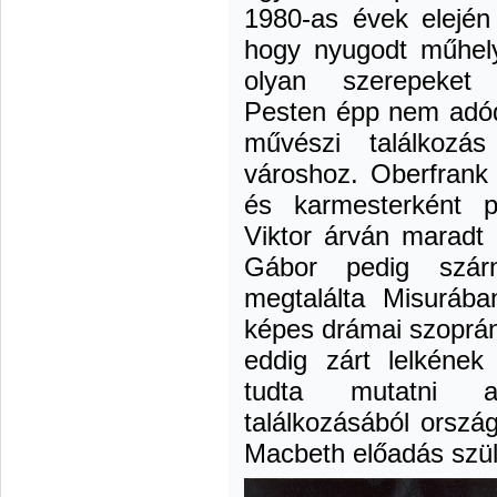
1980-as évek elején 
hogy nyugodt műhel
olyan szerepeket
Pesten épp nem adódo
művészi találkozá
városhoz. Oberfrank
és karmesterként p
Viktor árván maradt 
Gábor pedig szárn
megtalálta Misurába
képes drámai szoprán
eddig zárt lelkének
tudta mutatni 
találkozásából orszá
Macbeth előadás szül