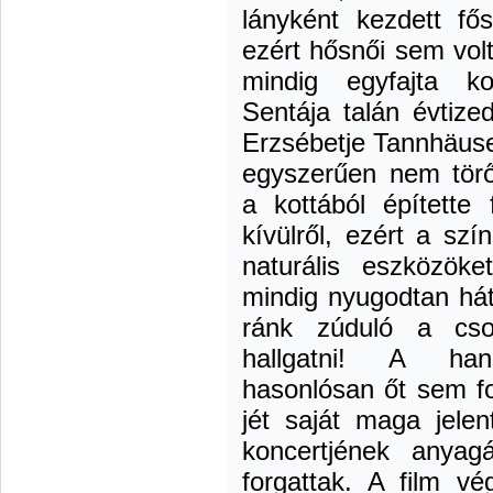
lányként kezdett fős
ezért hősnői sem volta
mindig egyfajta ko
Sentája talán évtize
Erzsébetje Tannhäuse
egyszerűen nem törőd
a kottából építette 
kívülről, ezért a sz
naturális eszközök
mindig nyugodtan hátr
ránk zúduló a cso
hallgatni! A han
hasonlósan őt sem fo
jét saját maga jelen
koncertjének anyag
forgattak. A film vé