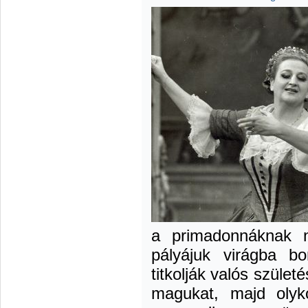
a primadonnáknak n
pályájuk virágba bo
titkolják valós születé
magukat, majd olyk