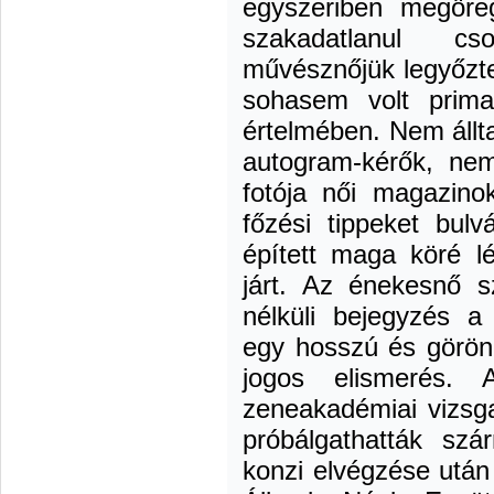
egyszeriben megöre
szakadatlanul csod
művésznőjük legyőzte
sohasem volt prima
értelmében. Nem állt
autogram-kérők, nem
fotója női magazino
főzési tippeket bul
épített maga köré lé
járt. Az énekesnő 
nélküli bejegyzés 
egy hosszú és göröng
jogos elismerés.
zeneakadémiai vizsg
próbálgathatták szá
konzi elvégzése után