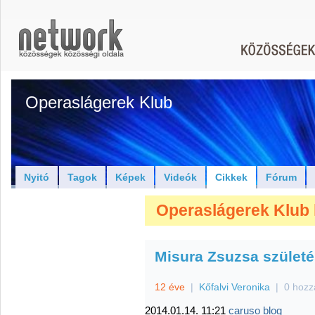
Operaslágerek Klub
Nyitó
Tagok
Képek
Videók
Cikkek
Fórum
Operaslágerek Klub 
Misura Zsuzsa szület
12 éve
|
Kőfalvi Veronika
|
0 hozz
2014.01.14. 11:21
caruso blog