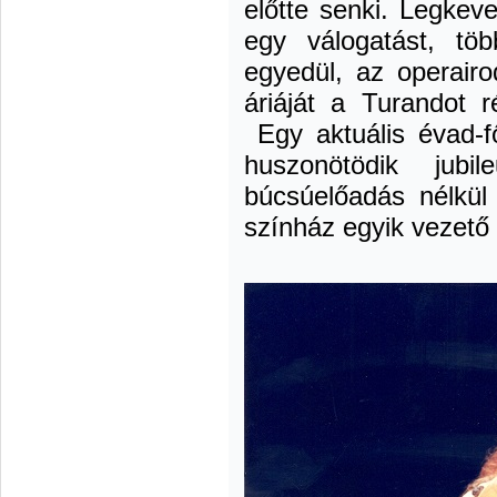
előtte senki. Legkev
egy válogatást, tö
egyedül, az operairo
áriáját a Turandot r
Egy aktuális évad-f
huszonötödik jubil
búcsúelőadás nélkül
színház egyik vezető