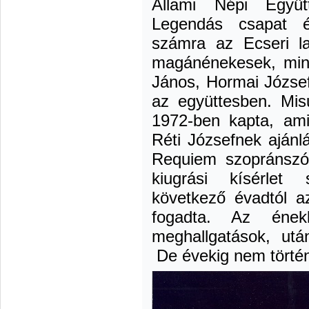
Állami Népi Együtt
Legendás csapat é
számra az Ecseri la
magánénekesek, mint
János, Hormai József
az együttesben. Mis
1972-ben kapta, ami
Réti Józsefnek ajánl
Requiem szopránszó
kiugrási kísérlet 
következő évadtól a
fogadta. Az ének
meghallgatások, utá
De évekig nem törté