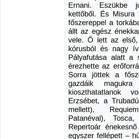
Ernani. Eszükbe j
kettőből. És Misura 
főszereppel a torkáb
állt az egész énekkar
vele. Ő lett az első,
kórusból és nagy ívű
Pályafutása alatt a
érezhette az erőforrás
Sorra jöttek a fősz
gazdáik magukra
kioszthatatlanok vo
Erzsébet, a Trubadú
mellett), Requi
Patanéval), Tosca,
Repertoár énekesnő l
egyszer fellépett – h