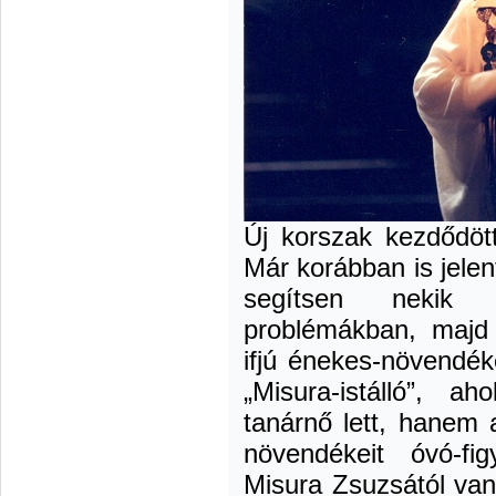
Új korszak kezdődöt
Már korábban is jelen
segítsen nekik b
problémákban, majd 
ifjú énekes-növendék
„Misura-istálló”, 
tanárnő lett, hanem 
növendékeit óvó-fi
Misura Zsuzsától van