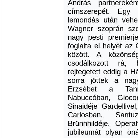
András partnereké
címszerepét. Egy
lemondás után vehet
Wagner szoprán szer
nagy pesti premierje
foglalta el helyét a
között. A közöns
csodálkozott rá,
rejtegetett eddig a 
sorra jöttek a nag
Erzsébet a Tann
Nabuccóban, Gioc
Sinaidéje Gardellive
Carlosban, Sant
Brünnhildéje. Opera
jubileumát olyan öná