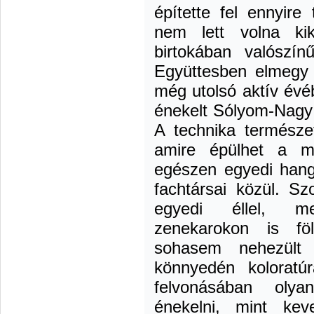
építette fel ennyire
nem lett volna kik
birtokában valószí
Együttesben elmegy
még utolsó aktív évéb
énekelt Sólyom-Nagy 
A technika természe
amire épülhet a m
egészen egyedi hang
fachtársai közül. Sz
egyedi éllel, m
zenekarokon is föl
sohasem nehezült
könnyedén koloratúr
felvonásában oly
énekelni, mint kev