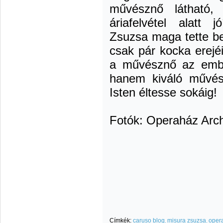
művésznő látható, 
áriafelvétel alatt 
Zsuzsa maga tette be
csak pár kocka erejé
a művésznő az emb
hanem kiváló művés
Isten éltesse sokáig!
Fotók: Operaház Arc
Címkék:
caruso blog
misura zsuzsa
oper