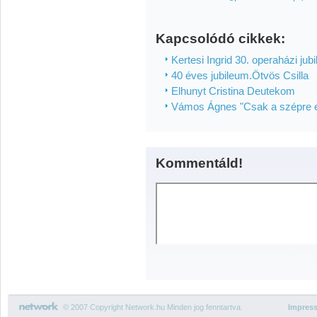
Kapcsolódó cikkek:
Kertesi Ingrid 30. operaházi jub
40 éves jubileum.Ötvös Csilla
Elhunyt Cristina Deutekom
Vámos Ágnes "Csak a szépre
Kommentáld!
© 2007 Copyright Network.hu Minden jog fenntartva.
Impres