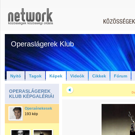
Operaslágerek Klub
Nyitó
Tagok
Képek
Videók
Cikkek
Fórum
OPERASLÁGEREK
Di
KLUB KÉPGALÉRIÁI
Operaénekesek
193 kép