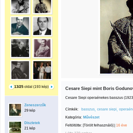
13/25
oldal (193 kép)
Cesare Siepi mint Boris Goduno
Cesare Siepi operaénekes basszus (1923.I
Zeneszerzők
Címkék:
basszus
cesare siepi
operaén
29 kép
Kategória:
Művészet
Diszletek
Feltöltötte:
[Törölt felhasználó]
|
16 éve
21 kép