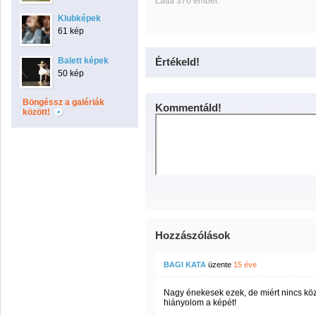
Látta 370 ember.
Klubképek
61 kép
Balett képek
Értékeld!
50 kép
Böngéssz a galériák
Kommentáld!
között!
Hozzászólások
BAGI KATA
üzente
15 éve
Nagy énekesek ezek, de miért nincs köz
hiányolom a képét!