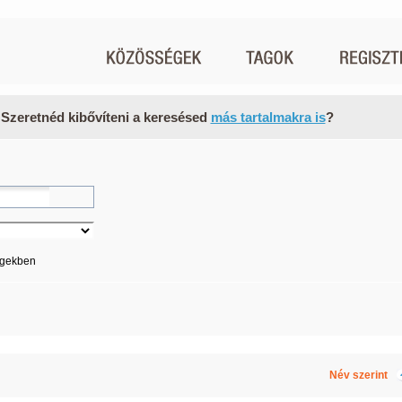
 Szeretnéd kibővíteni a keresésed
más tartalmakra is
?
égekben
Név szerint