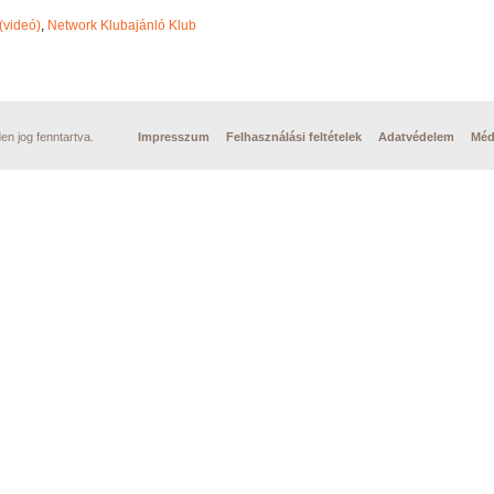
(videó)
,
Network Klubajánló Klub
n jog fenntartva.
Impresszum
Felhasználási feltételek
Adatvédelem
Méd