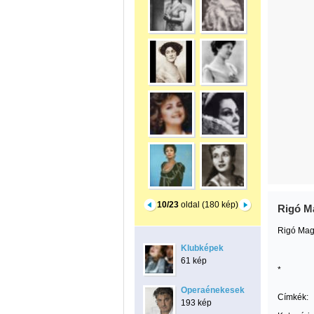
10/23
oldal (180 kép)
Rigó M
Rigó Magd
Klubképek
61 kép
*
Operaénekesek
Címkék:
193 kép