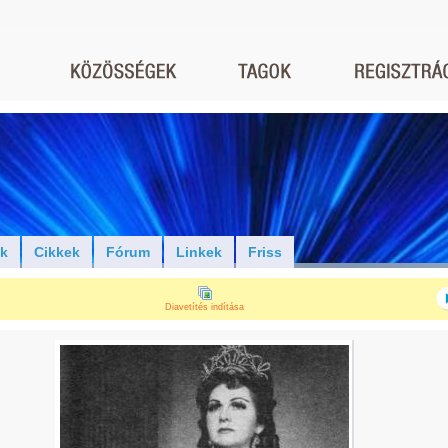
ók
Cikkek
Fórum
Linkek
Friss
Diavetítés indítása