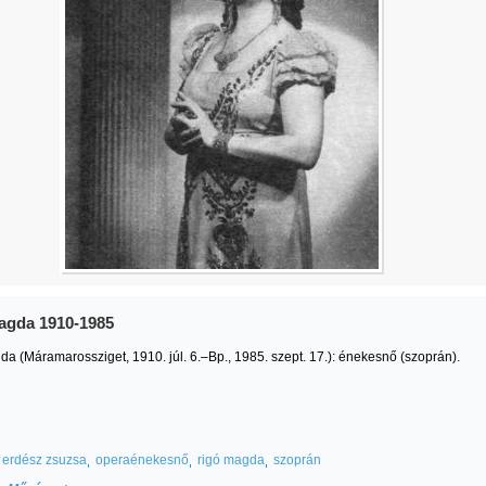
agda 1910-1985
a (Máramarossziget, 1910. júl. 6.–Bp., 1985. szept. 17.): énekesnő (szoprán).
erdész zsuzsa
operaénekesnő
rigó magda
szoprán