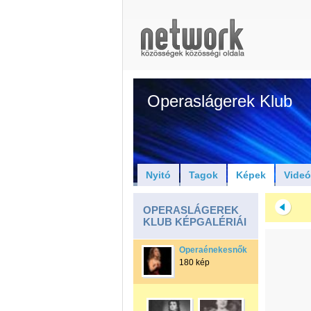
Operaslágerek Klub
Nyitó
Tagok
Képek
Vide
OPERASLÁGEREK
KLUB KÉPGALÉRIÁI
Operaénekesnők
180 kép