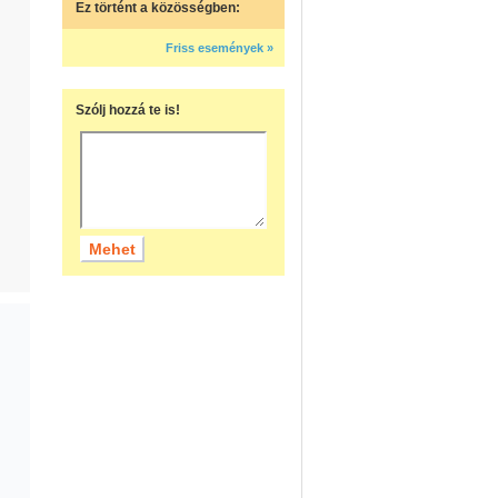
Ez történt a közösségben:
Friss események »
Szólj hozzá te is!