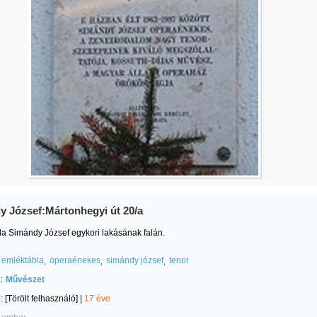
y József:Mártonhegyi út 20/a
a Simándy József egykori lakásának falán.
emléktábla
operaénekes
simándy józsef
tenor
:
Művészet
e:
[Törölt felhasználó]
|
17 éve