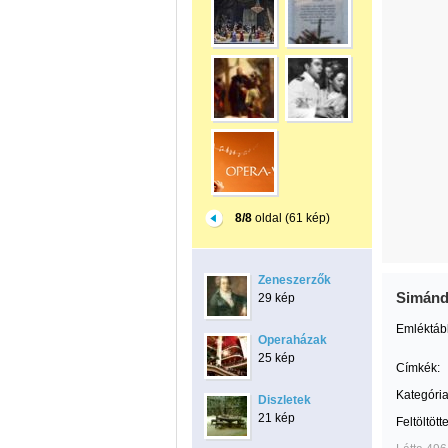
8/8
oldal (61 kép)
Zeneszerzők
Simánd
29 kép
Emléktábl
Operaházak
25 kép
Címkék:
Kategória
Diszletek
21 kép
Feltöltött