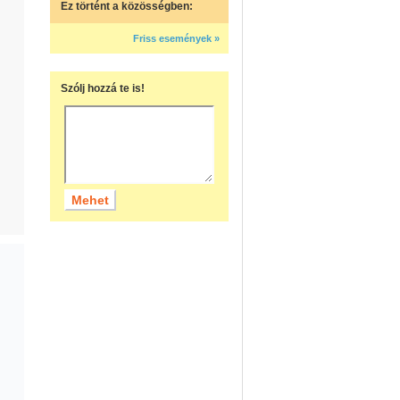
Ez történt a közösségben:
Friss események »
Szólj hozzá te is!