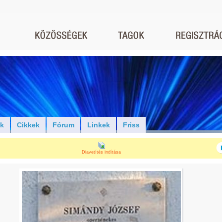
ók
Cikkek
Fórum
Linkek
Friss
Diavetítés indítása