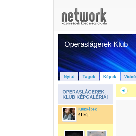
Operaslágerek Klub
Nyitó
Tagok
Képek
Vide
OPERASLÁGEREK
KLUB KÉPGALÉRIÁI
Klubképek
61 kép