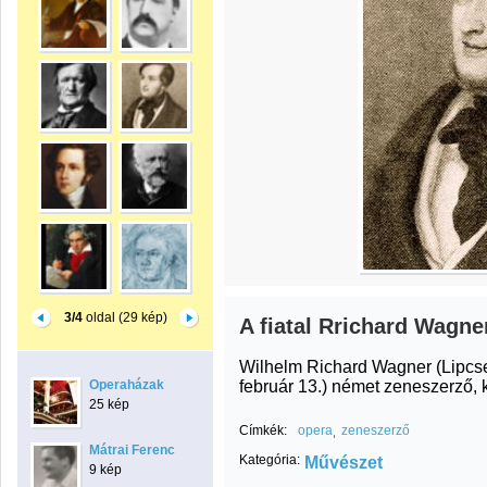
3/4
oldal (29 kép)
A fiatal Rrichard Wagne
Wilhelm Richard Wagner (Lipcse
február 13.) német zeneszerző, k
Operaházak
25 kép
Címkék:
opera
zeneszerző
Mátrai Ferenc
Kategória:
Művészet
9 kép