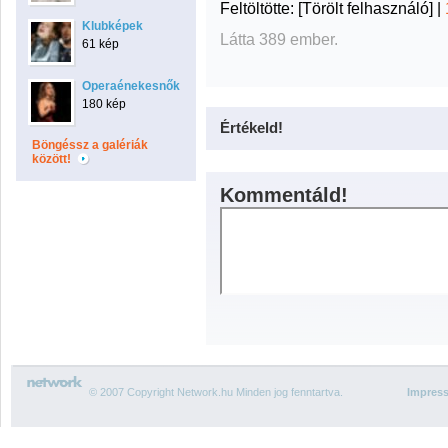
Feltöltötte:
[Törölt felhasználó]
|
Klubképek
Látta 389 ember.
61 kép
Operaénekesnők
180 kép
Értékeld!
Böngéssz a galériák
között!
Kommentáld!
© 2007 Copyright Network.hu Minden jog fenntartva.
Impres