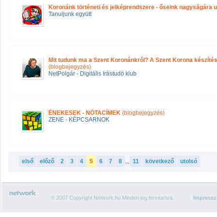
Koronánk történeti és jelképrendszere - őseink nagyságára u
Tanuljunk együtt
Mit tudunk ma a Szent Koronánkról? A Szent Korona készítés
(blogbejegyzés)
NetPolgár - Digitális Irástudó klub
ÉNEKESEK - NÓTACÍMEK
(blogbejegyzés)
ZENE - KÉPCSARNOK
első
előző
2
3
4
5
6
7
8
...
11
következő
utolsó
© 2007 Copyright Network.hu Minden jog fenntartva.
Impress