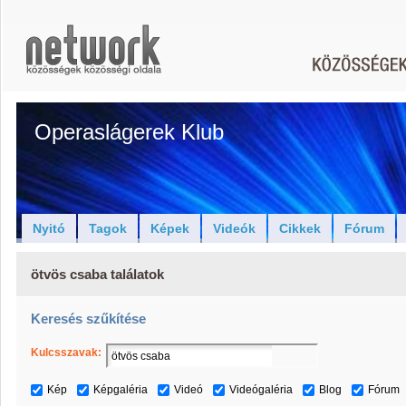
Operaslágerek Klub
Nyitó
Tagok
Képek
Videók
Cikkek
Fórum
ötvös csaba találatok
Keresés szűkítése
Kulcsszavak:
Kép
Képgaléria
Videó
Videógaléria
Blog
Fórum