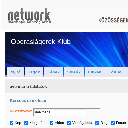
Operaslágerek Klub
Nyitó
Tagok
Képek
Videók
Cikkek
Fórum
ave maria találatok
Keresés szűkítése
Kulcsszavak:
Kép
Képgaléria
Videó
Videógaléria
Blog
Fórum