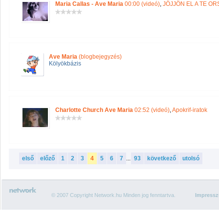
Maria Callas - Ave Maria
00:00 (videó)
,
JÖJJÖN EL A TE O
Ave Maria
(blogbejegyzés)
Kölyökbázis
Charlotte Church Ave Maria
02:52 (videó)
,
Apokrif-iratok
első
előző
1
2
3
4
5
6
7
...
93
következő
utolsó
© 2007 Copyright Network.hu Minden jog fenntartva.
Impress