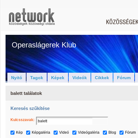
Operaslágerek Klub
Nyitó
Tagok
Képek
Videók
Cikkek
Fórum
balett találatok
Keresés szűkítése
Kulcsszavak:
Kép
Képgaléria
Videó
Videógaléria
Blog
Fórum