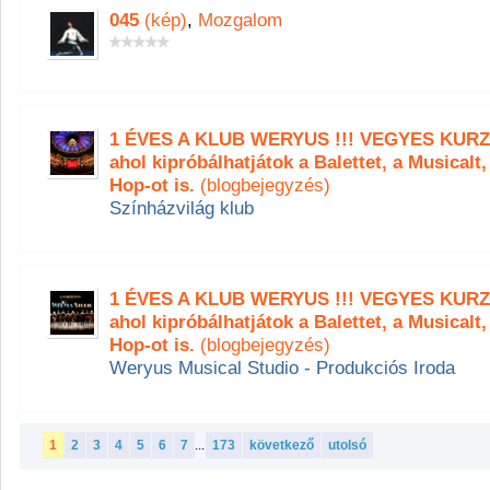
045
(kép)
,
Mozgalom
1 ÉVES A KLUB WERYUS !!! VEGYES KURZU
ahol kipróbálhatjátok a Balettet, a Musicalt
Hop-ot is.
(blogbejegyzés)
Színházvilág klub
1 ÉVES A KLUB WERYUS !!! VEGYES KURZU
ahol kipróbálhatjátok a Balettet, a Musicalt
Hop-ot is.
(blogbejegyzés)
Weryus Musical Studio - Produkciós Iroda
1
2
3
4
5
6
7
...
173
következő
utolsó