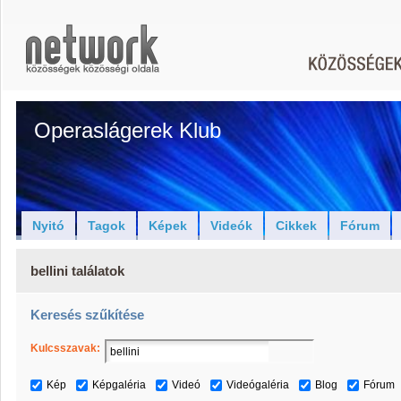
Operaslágerek Klub
Nyitó
Tagok
Képek
Videók
Cikkek
Fórum
bellini találatok
Keresés szűkítése
Kulcsszavak:
Kép
Képgaléria
Videó
Videógaléria
Blog
Fórum