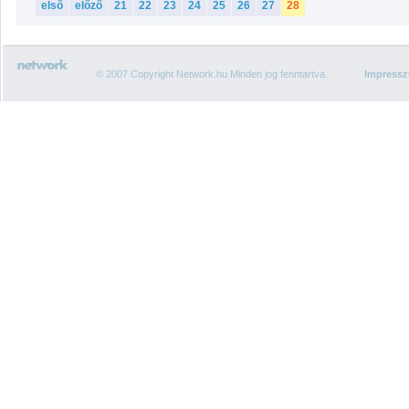
első
előző
21
22
23
24
25
26
27
28
© 2007 Copyright Network.hu Minden jog fenntartva.
Impress