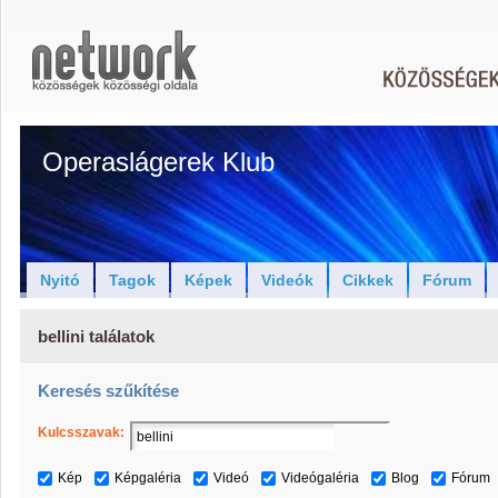
Operaslágerek Klub
Nyitó
Tagok
Képek
Videók
Cikkek
Fórum
bellini találatok
Keresés szűkítése
Kulcsszavak:
Kép
Képgaléria
Videó
Videógaléria
Blog
Fórum