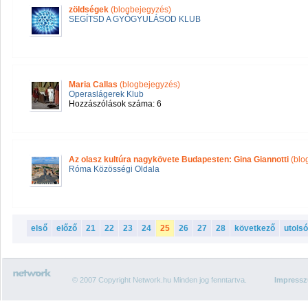
zöldségek
(blogbejegyzés)
SEGÍTSD A GYÓGYULÁSOD KLUB
Maria Callas
(blogbejegyzés)
Operaslágerek Klub
Hozzászólások száma: 6
Az olasz kultúra nagykövete Budapesten: Gina Giannotti
(blo
Róma Közösségi Oldala
első
előző
21
22
23
24
25
26
27
28
következő
utolsó
© 2007 Copyright Network.hu Minden jog fenntartva.
Impress