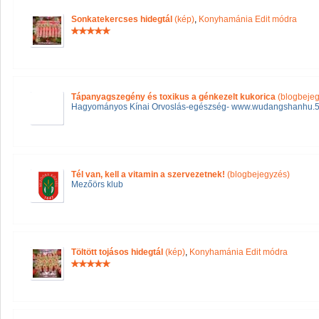
Sonkatekercses hidegtál
(kép)
,
Konyhamánia Edit módra
Tápanyagszegény és toxikus a génkezelt kukorica
(blogbejeg
Hagyományos Kínai Orvoslás-egészség- www.wudangshanhu.
Tél van, kell a vitamin a szervezetnek!
(blogbejegyzés)
Mezőörs klub
Töltött tojásos hidegtál
(kép)
,
Konyhamánia Edit módra