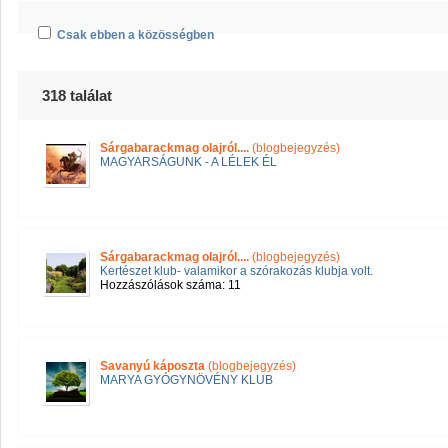
Csak ebben a közösségben
318 találat
Sárgabarackmag olajról....
(blogbejegyzés)
MAGYARSÁGUNK - A LÉLEK ÉL
Sárgabarackmag olajról....
(blogbejegyzés)
Kertészet klub- valamikor a szórakozás klubja volt.
Hozzászólások száma: 11
Savanyú káposzta
(blogbejegyzés)
MARYA GYÓGYNÖVÉNY KLUB