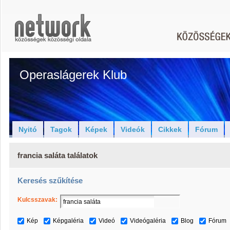
Operaslágerek Klub
Nyitó
Tagok
Képek
Videók
Cikkek
Fórum
francia saláta találatok
Keresés szűkítése
Kulcsszavak:
Kép
Képgaléria
Videó
Videógaléria
Blog
Fórum