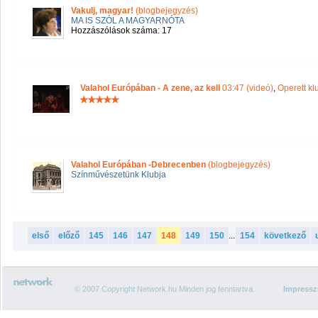
Vakulj, magyar!
(blogbejegyzés)
MA IS SZÓL A MAGYARNÓTA
Hozzászólások száma: 17
Valahol Európában - A zene, az kell
03:47 (videó)
,
Operett kl
Valahol Európában -Debrecenben
(blogbejegyzés)
Színművészetünk Klubja
első
előző
145
146
147
148
149
150
...
154
következő
© 2007 Copyright Network.hu Minden jog fenntartva.
Impress