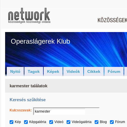
Operaslágerek Klub
Nyitó
Tagok
Képek
Videók
Cikkek
Fórum
karmester találatok
Keresés szűkítése
Kulcsszavak:
Kép
Képgaléria
Videó
Videógaléria
Blog
Fórum