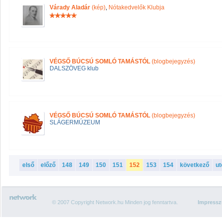
Várady Aladár
(kép)
,
Nótakedvelők Klubja
VÉGSŐ BÚCSÚ SOMLÓ TAMÁSTÓL
(blogbejegyzés)
DALSZÖVEG klub
VÉGSŐ BÚCSÚ SOMLÓ TAMÁSTÓL
(blogbejegyzés)
SLÁGERMÚZEUM
első
előző
148
149
150
151
152
153
154
következő
ut
© 2007 Copyright Network.hu Minden jog fenntartva.
Impress