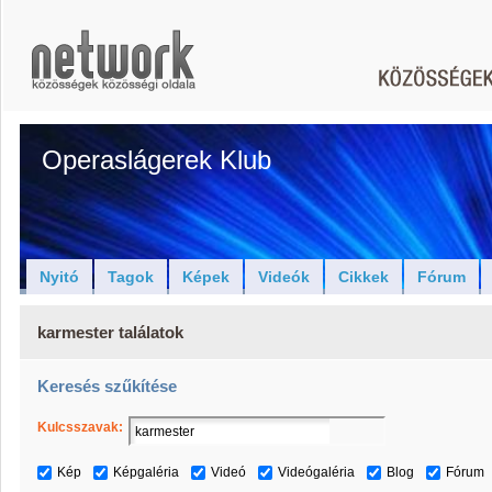
Operaslágerek Klub
Nyitó
Tagok
Képek
Videók
Cikkek
Fórum
karmester találatok
Keresés szűkítése
Kulcsszavak:
Kép
Képgaléria
Videó
Videógaléria
Blog
Fórum