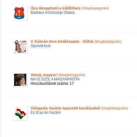
Újra látogatható a kiállítóhely
(blogbejegyzés)
Barbacs Közösségi Oldala
V. Kálmán Imre Emléknapok - Siófok
(blogbejegyzés)
Operett klub
Vakulj, magyar!
(blogbejegyzés)
MA IS SZÓL A MAGYARNÓTA
Hozzászólások száma: 17
Válogatás hazánk legszebb kastélyaiból
(blogbejegyzés)
Ez itt az én hazám