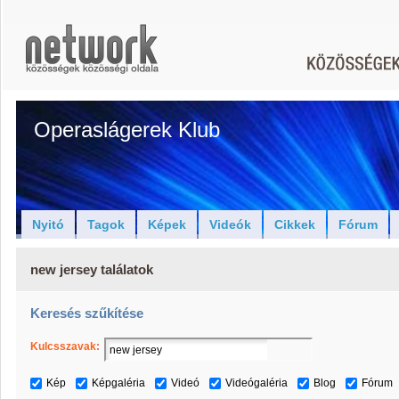
Operaslágerek Klub
Nyitó
Tagok
Képek
Videók
Cikkek
Fórum
new jersey találatok
Keresés szűkítése
Kulcsszavak:
Kép
Képgaléria
Videó
Videógaléria
Blog
Fórum