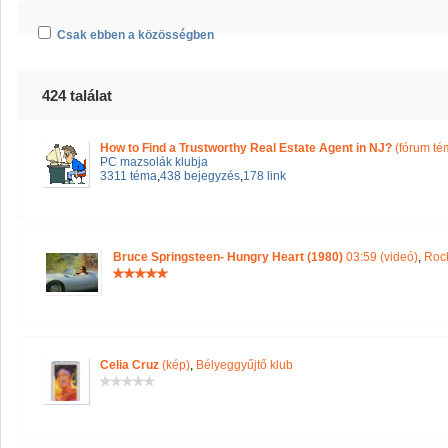
Csak ebben a közösségben
424 találat
How to Find a Trustworthy Real Estate Agent in NJ?
(fórum té
PC mazsolák klubja
3311 téma
,
438 bejegyzés
,
178 link
Bruce Springsteen- Hungry Heart (1980)
03:59 (videó)
,
Rock
Celia Cruz
(kép)
,
Bélyeggyűjtő klub