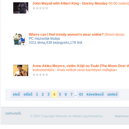
John Mayall with Albert King - Stormy Monday
00:00 (videó
Where can I find trendy women’s wear online?
(fórum téma)
PC mazsolák klubja
3311 téma
,
438 bejegyzés
,
178 link
Anne Akiko Meyers, violin: Kōjō no Tsuki (The Moon Over t
Instrumentális - ének nélküli zene bármilyen műfajban
első
előző
1
2
3
4
5
6
7
...
43
következő
utolsó
© 2007 Copyright Network.hu Minden jog fenntartva.
Impress