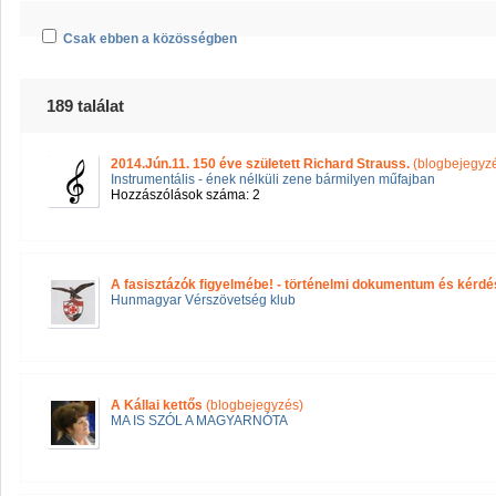
Csak ebben a közösségben
189 találat
2014.Jún.11. 150 éve született Richard Strauss.
(blogbejegyz
Instrumentális - ének nélküli zene bármilyen műfajban
Hozzászólások száma: 2
A fasisztázók figyelmébe! - történelmi dokumentum és kérdé
Hunmagyar Vérszövetség klub
A Kállai kettős
(blogbejegyzés)
MA IS SZÓL A MAGYARNÓTA