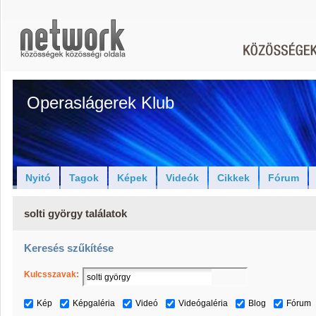
Operaslágerek Klub
Nyitó
Tagok
Képek
Videók
Cikkek
Fórum
solti györgy találatok
Keresés szűkítése
Kulcsszavak:
Kép
Képgaléria
Videó
Videógaléria
Blog
Fórum