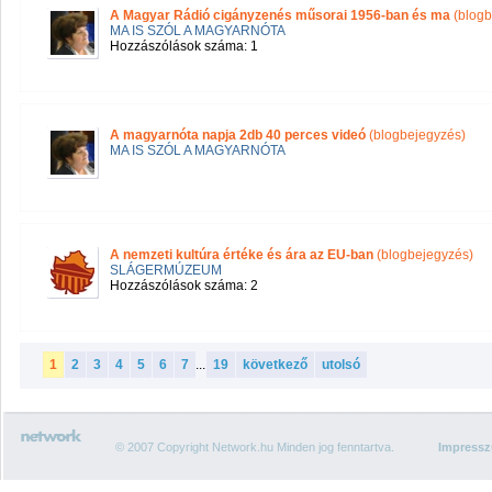
A Magyar Rádió cigányzenés műsorai 1956-ban és ma
(blogb
MA IS SZÓL A MAGYARNÓTA
Hozzászólások száma: 1
A magyarnóta napja 2db 40 perces videó
(blogbejegyzés)
MA IS SZÓL A MAGYARNÓTA
A nemzeti kultúra értéke és ára az EU-ban
(blogbejegyzés)
SLÁGERMÚZEUM
Hozzászólások száma: 2
1
2
3
4
5
6
7
...
19
következő
utolsó
© 2007 Copyright Network.hu Minden jog fenntartva.
Impress