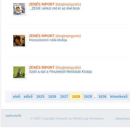
ZENÉS RIPORT
(blogbejegyzés)
...ZENE nélkül mit ér az élet klub
ZENÉS RIPORT
(blogbejegyzés)
Hosszúvonó nóta klubja
ZENÉS RIPORT
(blogbejegyzés)
Száll a dal a Fészekből Melódiák Klubja
első
előző
1625
1626
1627
1628
1629
...
1636
következő
© 2007 Copyright Network.hu Minden jog fenntartva.
Impress