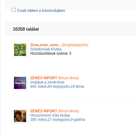
Csak ebben a közösségben
16358 találat
Zene,zene, zene...
(blogbejegyzés)
Szépkorúak Klubja
Hozzászólások száma: 3
ZENÉS RIPORT
(fórum téma)
imádjuk a zenét klub
692 videó
,
84 bejegyzés
,
10 téma
ZENÉS RIPORT
(fórum téma)
Hosszúvonó nóta klubja
385 videó
,
17 bejegyzés
,
9 galéria