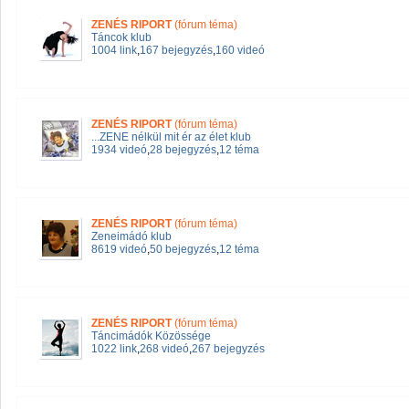
ZENÉS RIPORT
(fórum téma)
Táncok klub
1004 link
,
167 bejegyzés
,
160 videó
ZENÉS RIPORT
(fórum téma)
...ZENE nélkül mit ér az élet klub
1934 videó
,
28 bejegyzés
,
12 téma
ZENÉS RIPORT
(fórum téma)
Zeneimádó klub
8619 videó
,
50 bejegyzés
,
12 téma
ZENÉS RIPORT
(fórum téma)
Táncimádók Közössége
1022 link
,
268 videó
,
267 bejegyzés