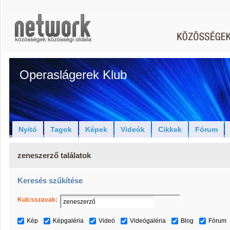
Operaslágerek Klub
Nyitó
Tagok
Képek
Videók
Cikkek
Fórum
zeneszerző találatok
Keresés szűkítése
Kulcsszavak:
Kép
Képgaléria
Videó
Videógaléria
Blog
Fórum