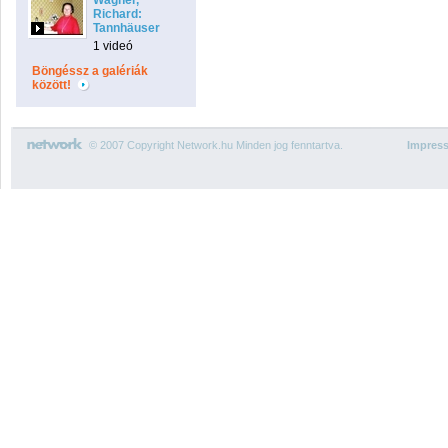
Wagner,
Richard:
Tannhäuser
1 videó
Böngéssz a galériák
között!
© 2007 Copyright Network.hu Minden jog fenntartva.
Impres