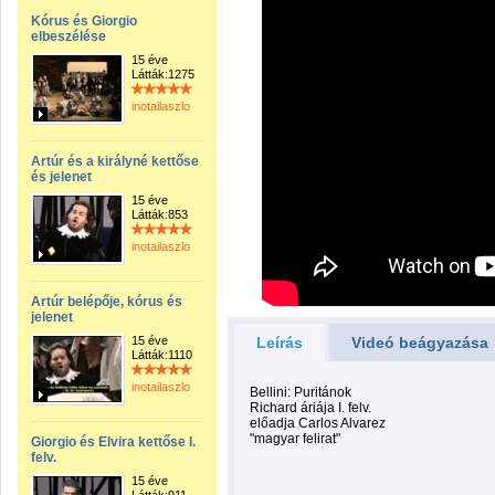
Kórus és Giorgio
elbeszélése
15 éve
Látták:1275
inotailaszlo
Artúr és a királyné kettőse
és jelenet
15 éve
Látták:853
inotailaszlo
Artúr belépője, kórus és
jelenet
15 éve
Leírás
Videó beágyazása
Látták:1110
inotailaszlo
Bellini: Puritánok
Richard áriája I. felv.
előadja Carlos Alvarez
"magyar felirat"
Giorgio és Elvira kettőse I.
felv.
15 éve