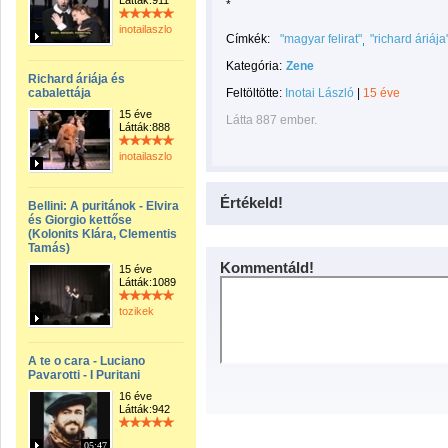
Látták:911
*
inotailaszlo
Címkék:
"magyar felirat"
"richard áriája
Kategória:
Zene
Richard áriája és
cabalettája
Feltöltötte:
Inotai László
|
15 éve
15 éve
Látta 887 ember.
Látták:888
inotailaszlo
Értékeld!
Bellini: A puritánok - Elvira
és Giorgio kettőse
(Kolonits Klára, Clementis
Tamás)
Kommentáld!
15 éve
Látták:1089
tozikek
A te o cara - Luciano
Pavarotti - I Puritani
16 éve
Látták:942
05:47