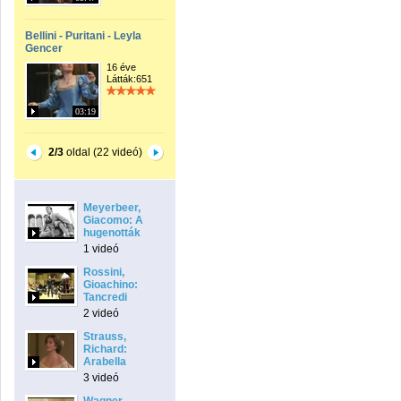
Bellini - Puritani - Leyla
Gencer
16 éve
Látták:651
03:19
2/3
oldal (22 videó)
Meyerbeer,
Giacomo: A
hugenották
1 videó
Rossini,
Gioachino:
Tancredi
2 videó
Strauss,
Richard:
Arabella
3 videó