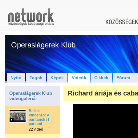
Operaslágerek Klub
Nyitó
Tagok
Képek
Videók
Cikkek
Fórum
Richard áriája és caba
Operaslágerek Klub
videógalériái
Bellini,
Vincenzo: A
puritánok / I
puritani
22 videó