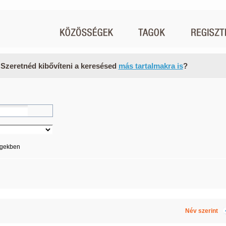
 Szeretnéd kibővíteni a keresésed
más tartalmakra is
?
égekben
Név szerint