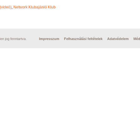
(videó)
,
Network Klubajánló Klub
n jog fenntartva.
Impresszum
Felhasználási feltételek
Adatvédelem
Méd