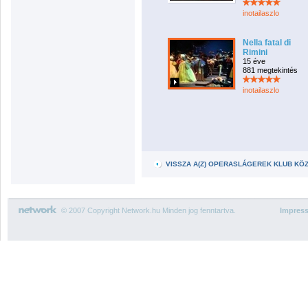
inotailaszlo
Nella fatal di
Rimini
15 éve
881 megtekintés
inotailaszlo
VISSZA A(Z) OPERASLÁGEREK KLUB KÖ
© 2007 Copyright Network.hu Minden jog fenntartva.
Impres