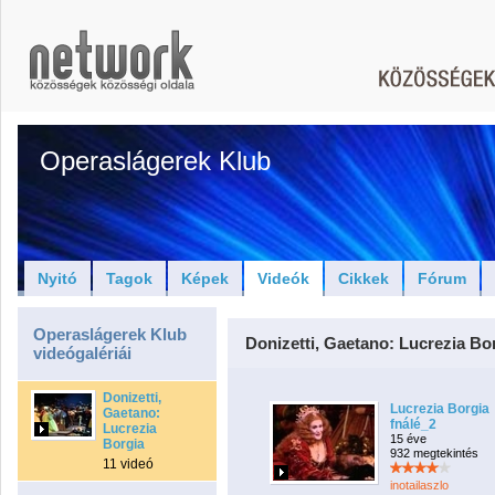
Operaslágerek Klub
Nyitó
Tagok
Képek
Videók
Cikkek
Fórum
Operaslágerek Klub
Donizetti, Gaetano: Lucrezia Bo
videógalériái
Donizetti,
Lucrezia Borgia
Gaetano:
fnálé_2
Lucrezia
15 éve
Borgia
932 megtekintés
11 videó
inotailaszlo