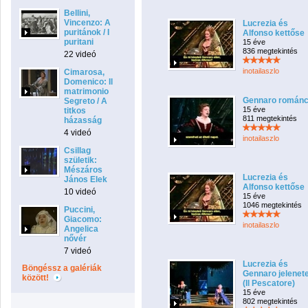
Bellini,
Vincenzo: A
Lucrezia és
puritánok / I
Alfonso kettőse
puritani
15 éve
836 megtekintés
22 videó
inotailaszlo
Cimarosa,
Domenico: Il
matrimonio
Gennaro román
Segreto / A
15 éve
titkos
811 megtekintés
házasság
4 videó
inotailaszlo
Csillag
születik:
Mészáros
Lucrezia és
János Elek
Alfonso kettőse
10 videó
15 éve
1046 megtekintés
Puccini,
Giacomo:
inotailaszlo
Angelica
nővér
7 videó
Lucrezia és
Böngéssz a galériák
Gennaro jelenet
között!
(Il Pescatore)
15 éve
802 megtekintés