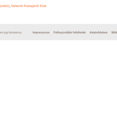
(videó)
,
Network Klubajánló Klub
n jog fenntartva.
Impresszum
Felhasználási feltételek
Adatvédelem
Méd