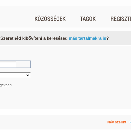
 Szeretnéd kibővíteni a keresésed
más tartalmakra is
?
égekben
Név szerint