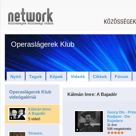
Operaslágerek Klub
Nyitó
Tagok
Képek
Videók
Cikkek
Fórum
Operaslágerek Klub
Kálmán Imre: A Bajadér
videógalériái
Kálmán Imre:
Georg Ots - Prin
A Bajadér
Radjami - Die
5 videó
Bajadere
11 éve
598 megtekintés
Strauss,