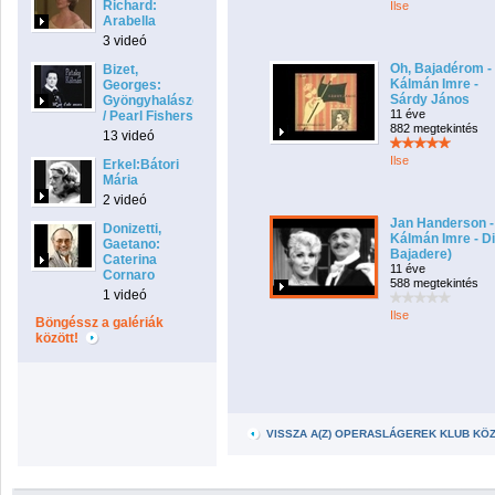
Richard:
Ilse
Arabella
3 videó
Oh, Bajadérom -
Bizet,
Kálmán Imre -
Georges:
Sárdy János
Gyöngyhalászok
11 éve
/ Pearl Fishers
882 megtekintés
13 videó
Ilse
Erkel:Bátori
Mária
2 videó
Jan Handerson -
Donizetti,
Kálmán Imre - D
Gaetano:
Bajadere)
Caterina
11 éve
Cornaro
588 megtekintés
1 videó
Ilse
Böngéssz a galériák
között!
VISSZA A(Z) OPERASLÁGEREK KLUB KÖ