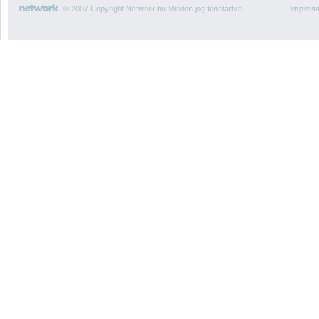
© 2007 Copyright Network.hu Minden jog fenntartva.
Impres