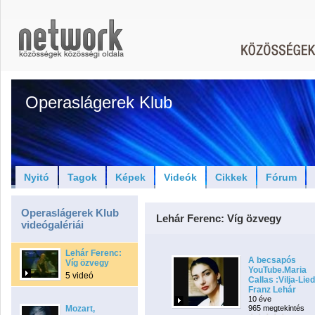
Operaslágerek Klub
Nyitó
Tagok
Képek
Videók
Cikkek
Fórum
Operaslágerek Klub
Lehár Ferenc: Víg özvegy
videógalériái
Lehár Ferenc:
A becsapós
Víg özvegy
YouTube.Maria
5 videó
Callas :Vilja-Lied
Franz Lehár
10 éve
Mozart,
965 megtekintés