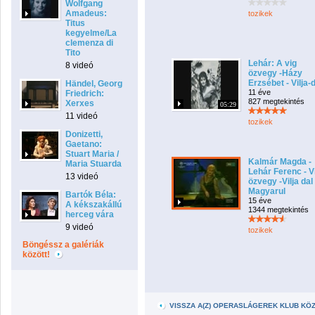
Wolfgang
Amadeus:
tozikek
Titus
kegyelme/La
clemenza di
Tito
Lehár: A vig
8 videó
özvegy -Házy
Erzsébet - Vilja-
Händel, Georg
11 éve
Friedrich:
827 megtekintés
Xerxes
05:29
11 videó
tozikek
Donizetti,
Gaetano:
Stuart Maria /
Kalmár Magda -
Maria Stuarda
Lehár Ferenc - V
13 videó
özvegy -Vilja dal 
Magyarul
Bartók Béla:
15 éve
A kékszakállú
1344 megtekintés
herceg vára
9 videó
tozikek
Böngéssz a galériák
között!
VISSZA A(Z) OPERASLÁGEREK KLUB KÖ